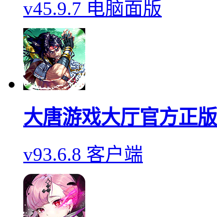
v45.9.7 电脑面版
大唐游戏大厅官方正版
v93.6.8 客户端