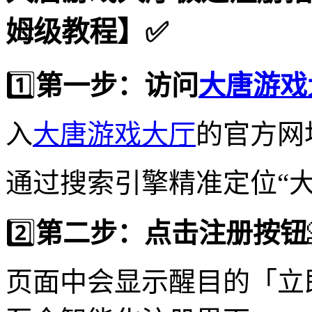
姆级教程】✅
1️⃣
第一步：访问
大唐游戏
入
大唐游戏大厅
的官方网
通过搜索引擎精准定位“大
2️⃣
第二步：点击注册按钮
页面中会显示醒目的「立