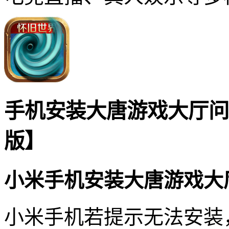
手机安装大唐游戏大厅问
版】
小米手机安装大唐游戏大
小米手机若提示无法安装