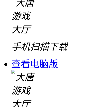
手机扫描下载
查看电脑版