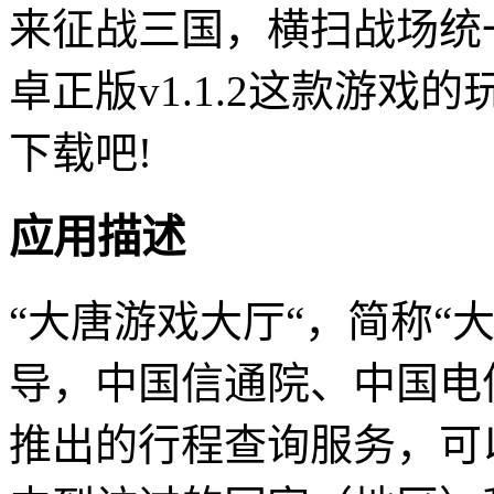
来征战三国，横扫战场统
卓正版v1.1.2这款游
下载吧!
应用描述
“大唐游戏大厅“，简称“
导，中国信通院、中国电
推出的行程查询服务，可