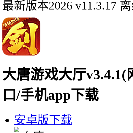
最新版本2026 v11.3.17
大唐游戏大厅v3.4.
口/手机app下载
安卓版下载