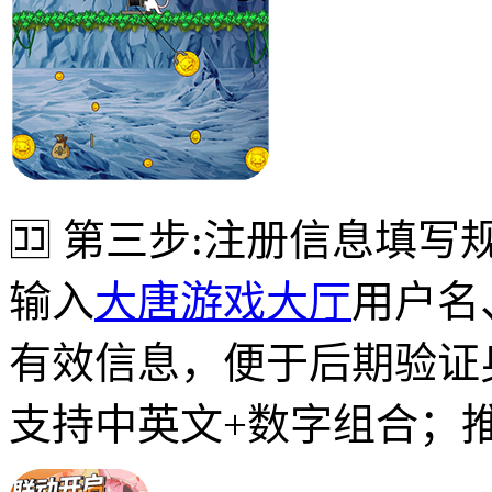
🈁 第三步:注册信息填写
输入
大唐游戏大厅
用户名
有效信息，便于后期验证
支持中英文+数字组合；