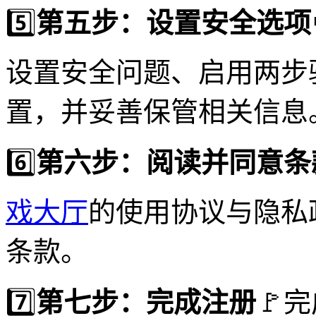
5️⃣
第五步：设置安全选项
设置安全问题、启用两步
置，并妥善保管相关信息
6️⃣
第六步：阅读并同意条
戏大厅
的使用协议与隐私
条款。
7️⃣
第七步：完成注册
🚩