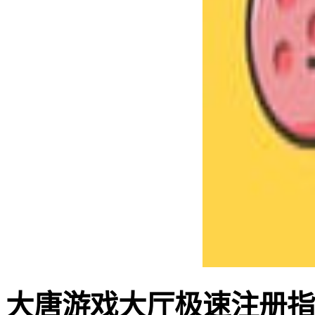
大唐游戏大厅极速注册指