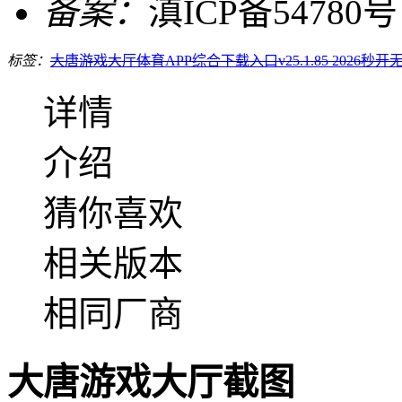
备案：
滇ICP备54780号
标签：
大唐游戏大厅
体育APP综合下载入口v25.1.85 2026
秒开
详情
介绍
猜你喜欢
相关版本
相同厂商
大唐游戏大厅截图