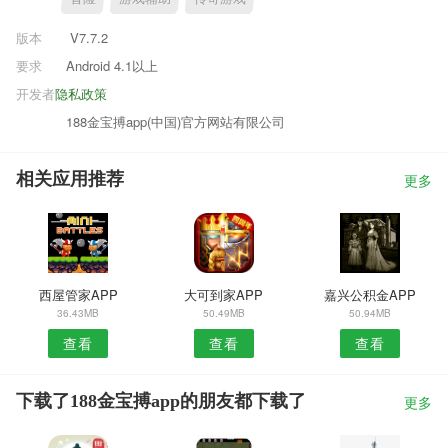
版本
V7.7.2
要求
Android 4.1以上
开发者
隐私政策
188金宝搏app(中国)官方网站有限公司
相关应用推荐
更多
西屋管家APP
大可到家APP
嘉兴公积金APP
36.43MB
50.49MB
50.94MB
查看
查看
查看
下载了188金宝搏app的朋友都下载了
更多