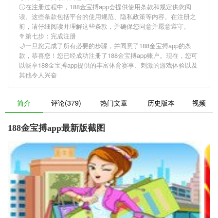
🕤在注册过程中，
188金宝搏app
会提供使用条款和规定供您阅
读。这些条款包括平台的使用规范、隐私政策等内容。在注册之
前，请仔细阅读并理解这些条款，并确保您同意并愿意遵守。
🥦第七步：完成注册
🌙一旦您完成了所有必要的步骤，并同意了
188金宝搏app
的条
款，恭喜您！您已经成功注册了188金宝搏app账户。现在，您可
以畅享
188金宝搏app
提供的丰富体育赛事、刺激的游戏体验以及
其他令人兴奋
简介
评论(379)
热门文章
历史版本
视频
188金宝搏app最新版截图