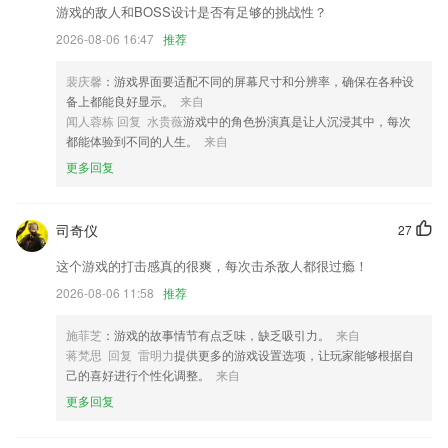
游戏的敌人和BOSS设计是否有足够的挑战性？
新增 商品头图及详情图片功能，商品信息一目了然
2026-08-06 16:47
推荐
修复老版本升级后添加背景音闪退的问题
裴庆馨
：游戏界面要适配不同的屏幕尺寸和分辨率，确保在各种设
优化了地址列表，可以添加地址信息
备上都能良好显示。
来自
闻人蓉栋 回复 水贵薇
游戏中的角色扮演真是让人沉浸其中，每次
快来邀请小伙伴一起制作视频吧！
都能体验到不同的人生。
来自
全国本省本市地区查询；
更多回复
城市定位切换优化：
联系我们
司奇仪
27
以上就是188金宝搏app的介绍，如果您喜欢这款软件，您可以到应用商
店进行打分评论，说出您的使用经历，以帮助我们更好的对产品进行优化
这个游戏的打击感真的很爽，每次击杀敌人都很过瘾！
修改。
2026-08-06 11:58
推荐
施菲芝
：游戏的故事情节有点乏味，缺乏吸引力。
来自
蒋梵思 回复 雷明力
提供更多的游戏设置选项，让玩家能够根据自
己的喜好进行个性化调整。
来自
更多回复