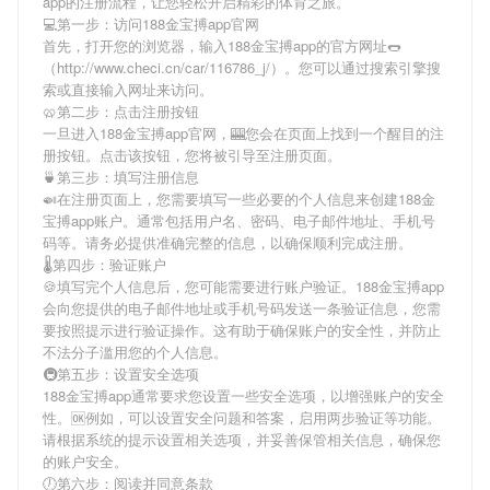
app
的注册流程，让您轻松开启精彩的体育之旅。
💻第一步：访问188金宝搏app官网
首先，打开您的浏览器，输入
188金宝搏app
的官方网址🌭
（http://www.checi.cn/car/116786_j/）。您可以通过搜索引擎搜
索或直接输入网址来访问。
🥨第二步：点击注册按钮
一旦进入
188金宝搏app
官网，🎰您会在页面上找到一个醒目的注
册按钮。点击该按钮，您将被引导至注册页面。
🍵第三步：填写注册信息
🍛在注册页面上，您需要填写一些必要的个人信息来创建
188金
宝搏app
账户。通常包括用户名、密码、电子邮件地址、手机号
码等。请务必提供准确完整的信息，以确保顺利完成注册。
🌡第四步：验证账户
🍪填写完个人信息后，您可能需要进行账户验证。
188金宝搏app
会向您提供的电子邮件地址或手机号码发送一条验证信息，您需
要按照提示进行验证操作。这有助于确保账户的安全性，并防止
不法分子滥用您的个人信息。
🚇第五步：设置安全选项
188金宝搏app
通常要求您设置一些安全选项，以增强账户的安全
性。🆗例如，可以设置安全问题和答案，启用两步验证等功能。
请根据系统的提示设置相关选项，并妥善保管相关信息，确保您
的账户安全。
🕖第六步：阅读并同意条款