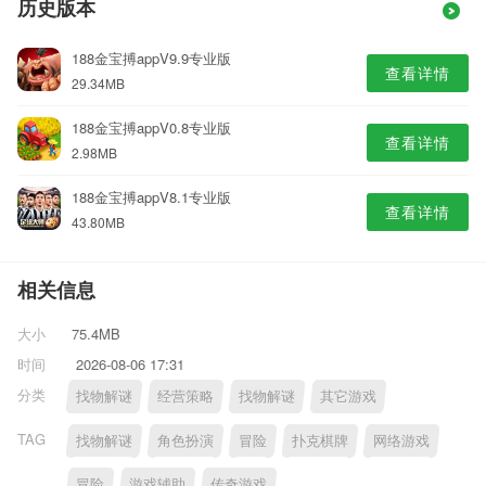
历史版本
188金宝搏appV9.9专业版
查看详情
29.34MB
188金宝搏appV0.8专业版
查看详情
2.98MB
188金宝搏appV8.1专业版
查看详情
43.80MB
相关信息
大小
75.4MB
时间
2026-08-06 17:31
分类
找物解谜
经营策略
找物解谜
其它游戏
TAG
找物解谜
角色扮演
冒险
扑克棋牌
网络游戏
冒险
游戏辅助
传奇游戏