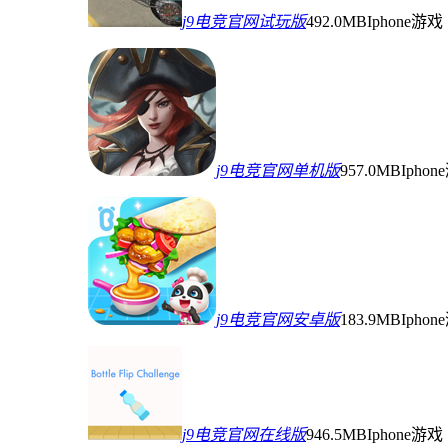
j9电竞官网试玩版
492.0MB
Iphone游戏
j9电竞官网单机版
957.0MB
Ipho
j9电竞官网安卓版
183.9MB
Ipho
j9电竞官网在线版
946.5MB
Iphone游戏