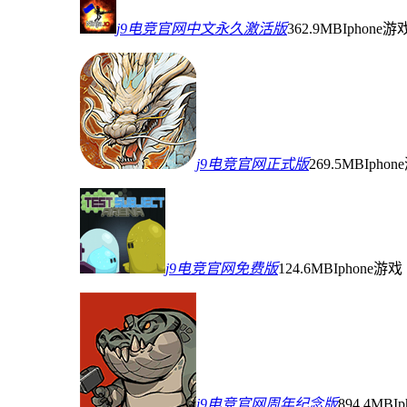
j9电竞官网中文永久激活版
362.9MB
Iphone游
j9电竞官网正式版
269.5MB
Ipho
j9电竞官网免费版
124.6MB
Iphone游戏
j9电竞官网周年纪念版
894.4MB
I