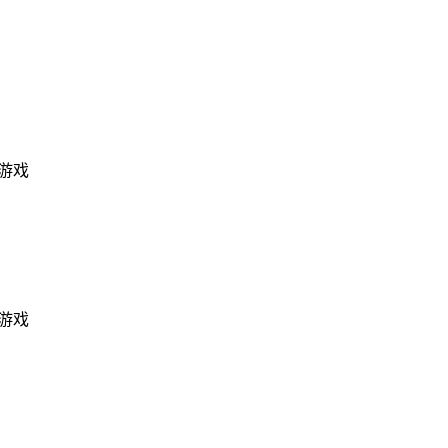
ne游戏
ne游戏