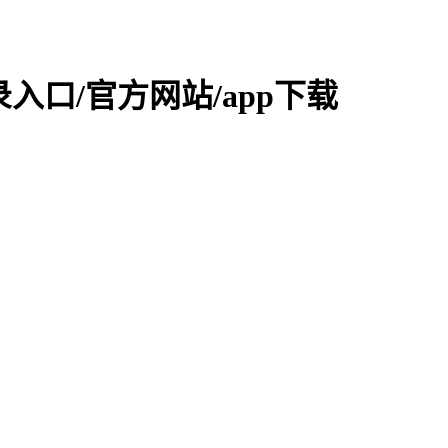
录入口/官方网站/app下载