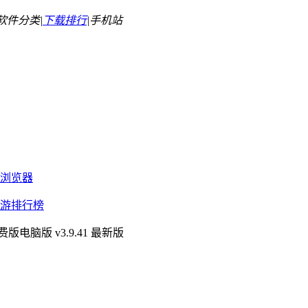
软件分类|
下载排行
|
手机站
浏览器
游排行榜
版电脑版 v3.9.41 最新版