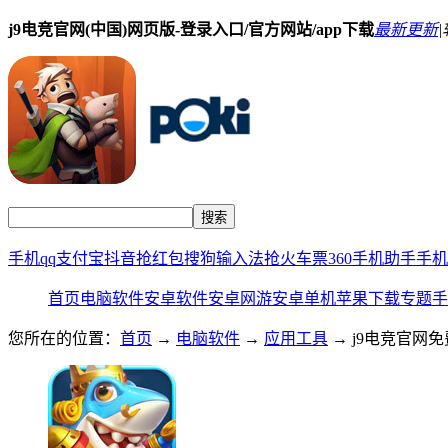
j9电竞官网(中国)网页版-登录入口/官方网站/app下载
最新更新
|
手机qq
支付宝
抖音
抢红包
搜狗输入法
抢火车票
360手机助手
手机
首页
电脑软件
安卓软件
安卓网游
安卓单机
苹果下载
专题
手
您所在的位置：
首页
→
电脑软件
→
应用工具
→ j9电竞官网免费