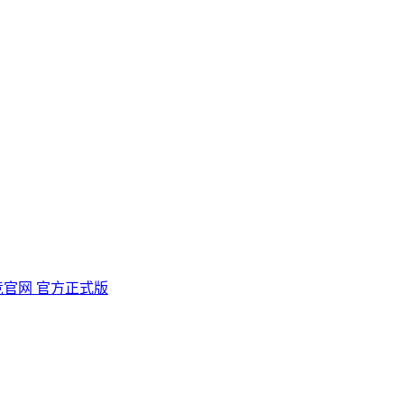
竞官网 官方正式版