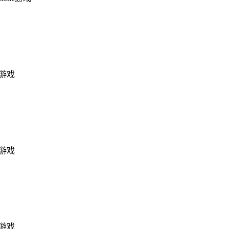
ne游戏
ne游戏
ne游戏