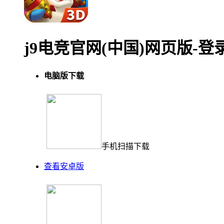
j9电竞官网(中国)网页版-登
电脑版下载
手机扫描下载
查看安卓版