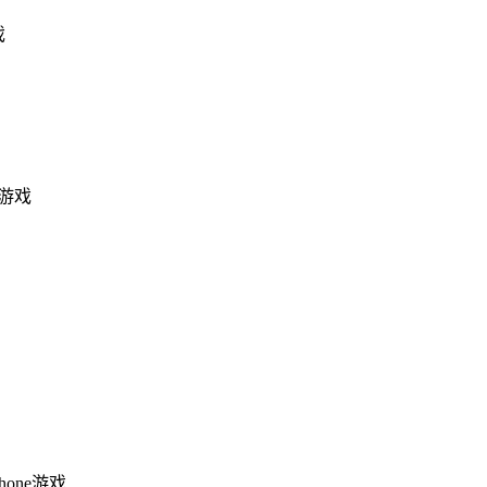
戏
ne游戏
phone游戏