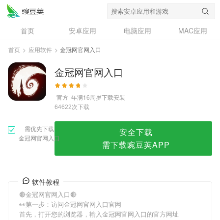
金冠网官网入口
首页
安卓应用
电脑应用
MAC应用
资讯
专题
设计奖
创意应用
首页
>
应用软件
>
金冠网官网入口
问答
金冠网官网入口
官方
年满16周岁
下载安装
次下载
64622
需优先下载
安全下载
金冠网官网入口
需下载豌豆荚APP
软件教程
🔴金冠网官网入口🔴
👀第一步：访问金冠网官网入口官网
首先，打开您的浏览器，输入金冠网官网入口的官方网址