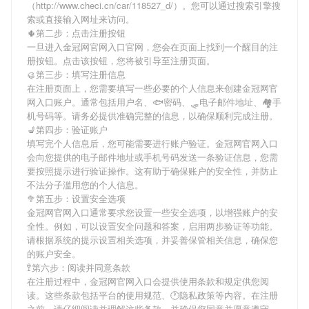
（http://www.checi.cn/car/118527_d/）。您可以通过搜索引擎搜
索或直接输入网址来访问。
🌵第二步：点击注册按钮
一旦进入金冠网官网入口官网，您会在页面上找到一个醒目的注
册按钮。点击该按钮，您将被引导至注册页面。
🥮第三步：填写注册信息
在注册页面上，您需要填写一些必要的个人信息来创建金冠网官
网入口账户。通常包括用户名、🐟密码、🛷电子邮件地址、🏘手
机号码等。请务必提供准确完整的信息，以确保顺利完成注册。
💺第四步：验证账户
填写完个人信息后，您可能需要进行账户验证。金冠网官网入口
会向您提供的电子邮件地址或手机号码发送一条验证信息，您需
要按照提示进行验证操作。这有助于确保账户的安全性，并防止
不法分子滥用您的个人信息。
🥦第五步：设置安全选项
金冠网官网入口通常要求您设置一些安全选项，以增强账户的安
全性。例如，可以设置安全问题和答案，启用两步验证等功能。
请根据系统的提示设置相关选项，并妥善保管相关信息，确保您
的账户安全。
🚏第六步：阅读并同意条款
在注册过程中，金冠网官网入口会提供使用条款和规定供您阅
读。这些条款包括平台的使用规范、🕐隐私政策等内容。在注册
之前，请仔细阅读并理解这些条款，并确保您同意并愿意遵守。