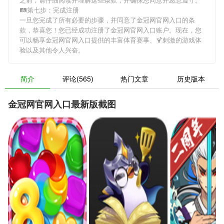
🛤第七步：完成注册
一旦您完成了所有必要的步骤，并同意了金冠网官网入口的条
款，恭喜您！您已经成功注册了金冠网官网入口账户。现在，您
可以畅享金冠网官网入口提供的丰富体育赛事、🍹刺激的游戏体
验以及其他令人兴奋。
简介
评论(565)
热门文章
历史版本
金冠网官网入口最新版截图