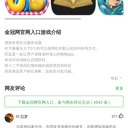
金冠网官网入口游戏介绍
增加常用生活服务优惠
对于摄像头大于2个的可以使用软件默认的排列布局方式。
巨盆是一款让用户省钱省时省心的购物app。
单击抖动消除以启用防抖。
第十二节第四纪堆积物的成因类型和特征
供应商及客户的往来帐，应收应付款功能。
收起
网友评论
更多
下载金冠网官网入口，参与网友评论互动 ( 4543 条 )
叶启梦
371
与其他玩家合作，共同攻克游戏中的难关，这将增加游戏的乐