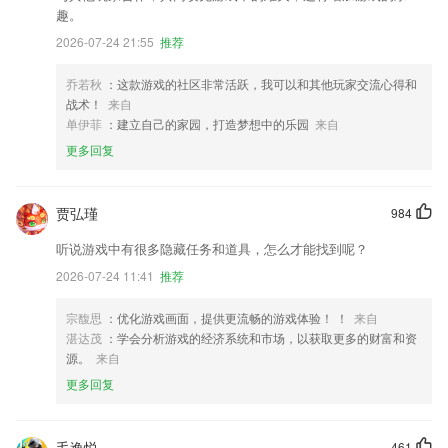
趣。
2026-07-24 21:55
推荐
乔若秋
：这款游戏的社区非常活跃，我可以和其他玩家交流心得和
战术！
来自
单伊菲
：建立自己的家园，打造梦想中的乐园
来自
更多回复
贾弘瑾
984
听说游戏中有很多隐藏任务和道具，怎么才能找到呢？
2026-07-24 11:41
推荐
宗馥思
：优化游戏画面，提供更流畅的游戏体验！ ！
来自
湛达茂
：学会分析游戏的经济系统和市场，以获取更多的财富和资
源。
来自
更多回复
毛逸悦
461