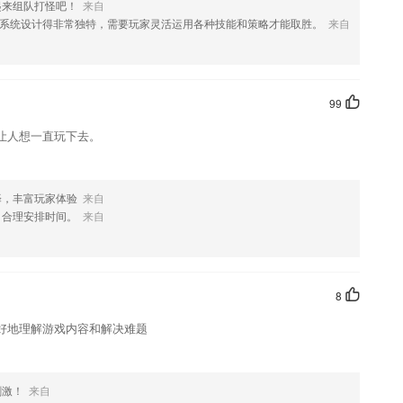
起来组队打怪吧！
来自
系统设计得非常独特，需要玩家灵活运用各种技能和策略才能取胜。
来自
，如果您喜欢这款软件，您可以到应用商店进行打分评论，说出您的使用
修改。
99
让人想一直玩下去。
择，丰富玩家体验
来自
，合理安排时间。
来自
8
好地理解游戏内容和解决难题
刺激！
来自