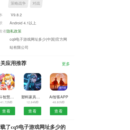
策略战争
对战
本
V9.8.2
求
Android 4.1以上
发者
隐私政策
cq9电子游戏网址多少(中国)官方网
站有限公司
相关应用推荐
更多
北斗智慧卡APP
塑料家具安卓版
Ai智客APP
41.72MB
12.84MB
48.80MB
查看
查看
查看
载了cq9电子游戏网址多少的