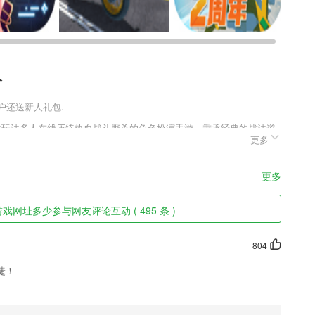
介
用户还送新人礼包.
作战玩法多人在线历练热血战斗厮杀的角色扮演手游，秉承经典的战法道
更多
传统模式，同时还融入了称霸天下、竞技角逐等多种玩法，通过刀战群魔
中成功过生还就能得到大量的金钱作为资源，而且通过独特的升级系统
民的设定让每个玩家都有可能自己打出神装，通过一系列的装备调整一
更多
色
戏网址多少参与网友评论互动 ( 495 条 )
804
票代理合作资质，价格优势明显，东北周边景区全覆盖。
捷！
ED控制系统的2265研发。