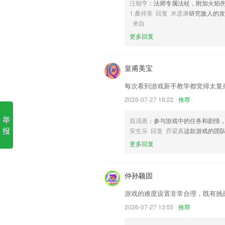
汪顺亨
：法师专属法杖，附加火焰
1.桑祥美 回复 米彦康
研究敌人的
6,语文:练习册、客观题都支持批改
来自
cq9电子游戏网址多少软件优
更多回复
1.TLI结合语言学及教学法自编一系列
和自学时轻松省力。
皇甫美宝
2.·远程唤醒，足不出户，全方位掌握爱车
每次看到游戏新手教学都觉得太复
3.可以随时将相应的文档进行下载，方便
2026-07-27 16:22
推荐
4.可逐句朗读，可跟随模仿，系统自动回
5.种类繁多的画作供你选择，加入我们，
举
昌清惠
：参与游戏中的任务和剧情
报
安生乐 回复 乔梁真
这款游戏的团
6.及时的在线掌握各类不同的知识，针对
更多回复
cq9电子游戏网址多少更新了什
优化首页搜索功能
仲孙颖固
“集爱心，战疫情”活动上线
游戏的难度设置非常合理，既有挑
商家可使用验证码登录，登录更快捷。
2026-07-27 13:55
推荐
修复部分机型分享失效问题；