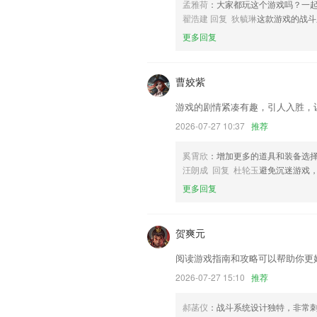
适配Android 11操作系统；
孟雅荷
：大家都玩这个游戏吗？一
翟浩建 回复 狄毓琳
这款游戏的战斗
支持批量设置权限.
更多回复
联系我们
以上就是cq9电子游戏网址多少的介绍
经历，以帮助我们更好的对产品进行优化
曹姣紫
游戏的剧情紧凑有趣，引人入胜，
2026-07-27 10:37
推荐
奚霄欣
：增加更多的道具和装备选
汪朗成 回复 杜轮玉
避免沉迷游戏
更多回复
贺爽元
阅读游戏指南和攻略可以帮助你更
2026-07-27 15:10
推荐
郝菡仪
：战斗系统设计独特，非常