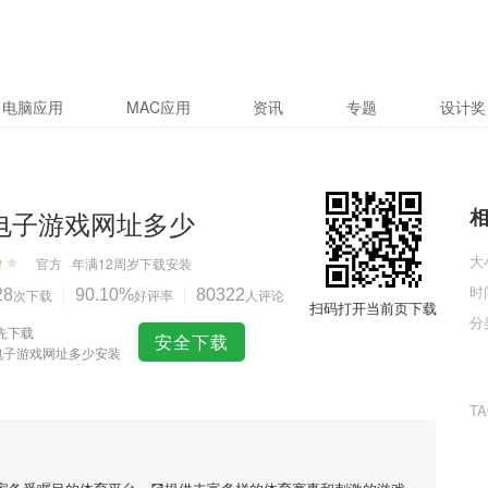
电脑应用
MAC应用
资讯
专题
设计奖
9电子游戏网址多少
大
官方
年满12周岁
下载安装
时
28
次下载
90.10%
好评率
80322
人评论
扫码打开当前页下载
分
先下载
安全下载
9电子游戏网址多少安装
T