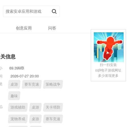
创意应用
问答
相关信息
扫一扫安装
小
69.39MB
cq9电子游戏网址
多少发现更多
间
2026-07-27 20:00
类
桌游
赛车竞速
策略战争
趣味
AG
游戏辅助
桌游
关卡塔防
宠物养成
桌游
赛车竞速