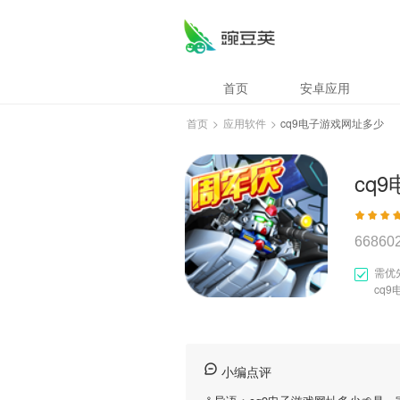
首页
安卓应用
首页
>
应用软件
>
cq9电子游戏网址多少
cq
66860
需优
cq
小编点评