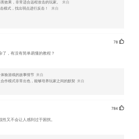
伤害效果，非常适合远程攻击的玩家。
来自
攻击模式，找出弱点进行反击！
来自
势
教材，藉由60多年的经验，针对学习者需求及困难对症下药，让你在上课
78
状况。
杂了，有没有简单易懂的教程？
随时进行查看学习；
放朗读录音帮您纠正发音。
鹿酱陪你开启你的治愈之旅~
，体验游戏的故事情节
来自
队合作模式非常出色，能够培养玩家之间的默契
来自
最全的题库信息快速的了解掌握；
么?
784
战性又不会让人感到过于困扰。