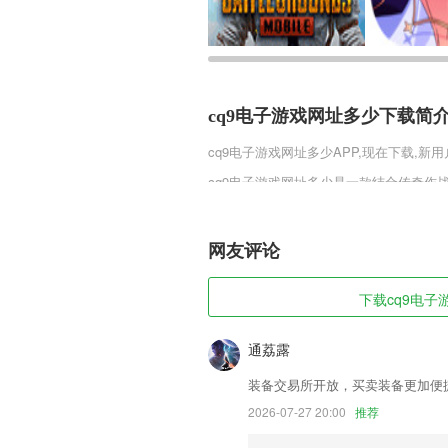
cq9电子游戏网址多少下载简
cq9电子游戏网址多少
APP,现在下载,新
cq9电子游戏网址多少是一款结合传奇
设定，还原了诸如野外战、BOSS战等
可以得到不少的终极法器，只要从副本之
能够轻松的获得一些入门级别的装备，亲
网友评论
人一刀诠释真正复古的传奇生活。
cq9电子游戏网址多少软件特
下载cq9电子游
1,克服耽误、拖延:
通荔露
2,精选百余条周边旅游线路，多景区门
装备交易所开放，买卖装备更加便
3,开发者：王有俊
2026-07-27 20:00
推荐
4,快速更新管理车辆、司机信息。
5,专注于高性能、高性价比、高智能化的L