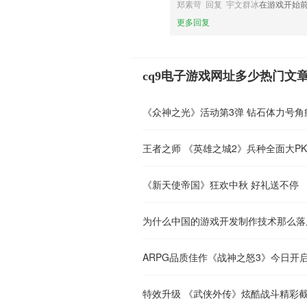
郑素苛 回复 宇文群冰
在游戏开始
更多回复
cq9电子游戏网址多少热门文
《众神之光》活动第3弹 钻石体力号角
王者之师 《英雄之城2》兵种全面大PK
《新天使帝国》狂欢中秋 好礼送不停
为什么中国的游戏开发制作技术那么落
ARPG品质佳作《战神之怒3》今日开
特效升级 《武侠外传》炫酷战斗精彩