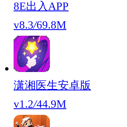
8E出入APP
v8.3
/
69.8M
潇湘医生安卓版
v1.2
/
44.9M