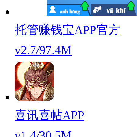
托管赚钱宝APP官方
v2.7
/
97.4M
喜讯喜帖APP
v1.4
/
30.5M