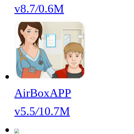
v8.7
/
0.6M
AirBoxAPP
v5.5
/
10.7M