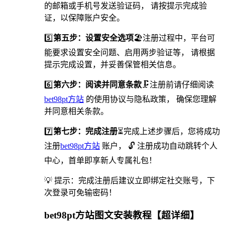
的邮箱或手机号发送验证码， 请按提示完成验
证，以保障账户安全。
5️⃣
第五步：设置安全选项
🏖️注册过程中，平台可
能要求设置安全问题、启用两步验证等， 请根据
提示完成设置，并妥善保管相关信息。
6️⃣
第六步：阅读并同意条款
🗜注册前请仔细阅读
bet98pt方站
的使用协议与隐私政策， 确保您理解
并同意相关条款。
7️⃣
第七步：完成注册
⏳完成上述步骤后，您将成功
注册
bet98pt方站
账户， 🔓 注册成功自动跳转个人
中心，首单即享新人专属礼包！
💡 提示：完成注册后建议立即绑定社交账号，下
次登录可免输密码！
bet98pt方站图文安装教程【超详细】