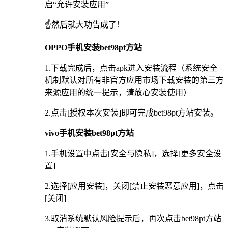
启“允许安装应用”
☝️然后就大功告成了！
OPPO手机安装bet98pt方站
1.下载完成后，点击apk进入安装流程（系统安全
机制默认对所有非官方应用市场下载安装的第三方
来源应用的统一提示，请放心安装使用）
2.点击[授权本次安装]即可完成bet98pt方站安装。
vivo手机安装bet98pt方站
1.手机设置中点击[安全与隐私]，选择[更多安全设
置]
2.选择[应用安装]，关闭[禁止安装恶意应用]，点击
[关闭]
3.取消系统默认风险提示后，再次点击bet98pt方站