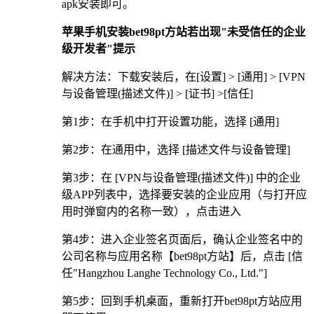
apk安装即可。
苹果手机安装bet98pt方站若出现"未受信任的企业
级开发者"提示
解决方法：下载安装后，在[设置] > [通用] > [VPN
与设备管理(描述文件)] > [证书] >[信任]
第1步：在手机中打开设置功能，选择 [通用]
第2步：在通用中，选择 [描述文件与设备管理]
第3步：在 [VPN与设备管理(描述文件)] 中的企业
级APP列表中，选择要安装的企业应用（与打开应
用时弹窗内的名称一致），点击进入
第4步：进入企业签名页面后，确认企业签名中的
公司名称与应用名称【bet98pt方站】后，点击 [信
任"Hangzhou Langhe Technology Co., Ltd."]
第5步：回到手机桌面，重新打开bet98pt方站应用