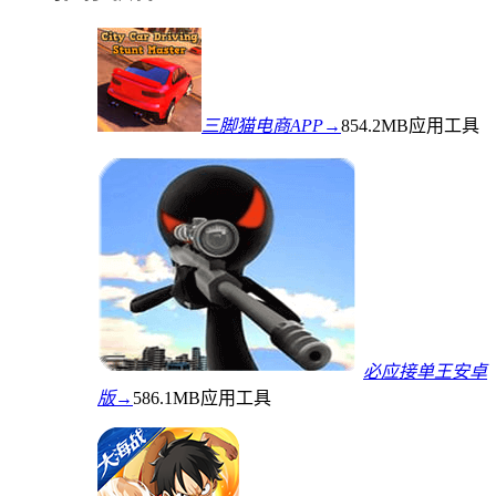
三脚猫电商APP→
854.2MB
应用工具
必应接单王安卓
版→
586.1MB
应用工具