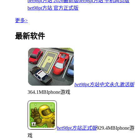
bet98pt方站 2026最新版
bet98pt方站 手机网页版
bet98pt方站 官方正式版
更多>
最新软件
bet98pt方站中文永久激活版
364.1MB
Iphone游戏
bet98pt方站正式版
929.4MB
Iphone游
戏