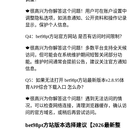
🍁很高兴为你解答这个问题！用户可在账户设置中
调整隐私选项，如消息通知、公开资料和操作记录
显示，保护个人信息。
Q4：bet98pt方站官方网站 是否有访问时间限制？
🍁很高兴为你解答这个问题！多数平台支持全天候
访问，但可能会在系统维护期间短暂关闭部分功
能。维护时间通常会提前公告，建议关注官方通知
信息。
Q5：如果无法打开 bet98pt方站最新版本v2.8.95体
育APP综合下载入口 怎么办？
🍁很高兴为你解答这个问题！遇到无法访问的情
况，可以检查网络连接，清理浏览器缓存，确认访
问的官方域名，或稍后再尝试访问。
bet98pt方站版本选择建议【2026最新整