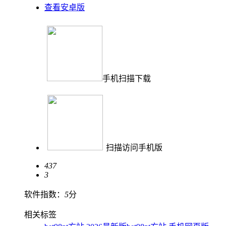
查看安卓版
手机扫描下载
扫描访问手机版
437
3
软件指数：
5
分
相关标签