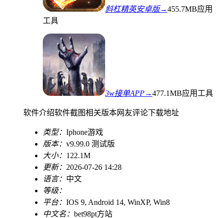
斜杠精英安卓版→
455.7MB
应用
工具
3w接单APP→
477.1MB
应用工具
软件介绍
软件截图
相关版本
网友评论
下载地址
类型：
Iphone游戏
版本：
v9.99.0 测试版
大小：
122.1M
更新：
2026-07-26 14:28
语言：
中文
等级：
平台：
IOS 9, Android 14, WinXP, Win8
中文名：
bet98pt方站