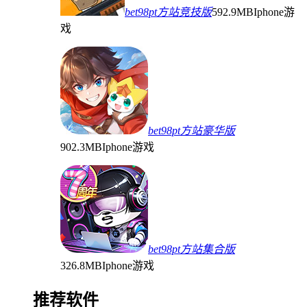
bet98pt方站竞技版
592.9MB
Iphone游
戏
bet98pt方站豪华版
902.3MB
Iphone游戏
bet98pt方站集合版
326.8MB
Iphone游戏
推荐软件