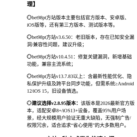
理】
💮bet98pt方站版本主要包括官方版本、安卓版、
iOS版等，还有第三方版本、测试版本等。
💮bet98pt方站v3.6.50：老旧版本，存在已知安全漏
洞/兼容性问题，建议升级；
💮bet98pt方站v10.4.51：修复关键漏洞，新增基础
功能，兼容主流系统；
💮bet98pt方站v13.7.83以上：含最新性能优化、隐
私保护升级及跨平台同步功能，但需系统≥Android
12/iOS 15，旧设备慎选。
💮
建议选择v2.8.95版本：
该版本是2026最新官方版
本，适配安卓8+/iOS13+设备，覆盖95%用户场
景，经大规模用户验证无重大缺陷，无强制广告/
权限冗余，适合追求“省心使用”的大多数用户。