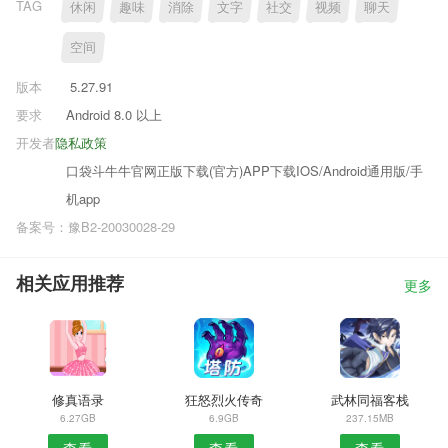
TAG
休闲
趣味
消除
文字
社交
视频
聊天
空间
版本
5.27.91
要求
Android 8.0 以上
开发者
隐私政策
口袋斗牛牛官网正版下载(官方)APP下载IOS/Android通用版/手
机app
备案号：豫B2-20030028-29
相关应用推荐
更多
修真语录
狂怒烈火传奇
武林同福客栈
6.27GB
6.9GB
237.15MB
查看
查看
查看