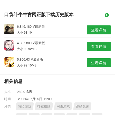
口袋斗牛牛官网正版下载历史版本
6.849.180 V最新版
查看详情
大小 98.10
4.337.800 V最新版
查看详情
大小 93.92MB
5.866.63 V最新版
查看详情
大小 92.15MB
相关信息
大小
289.91MB
时间
2026年07月25日 11:00
分类
冒险游戏
扑克棋牌
网络游戏
跑酷竞速