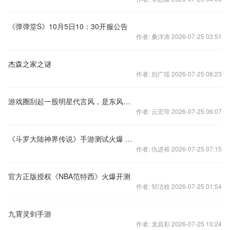
《弹弹堂S》10月5日10：30开服公告
作者: 桑洋涛 2026-07-25 03:51
杰森之家之谜
作者: 别广瑶 2026-07-25 08:23
游戏圈刮起一股明星代言风，是东风还是邪风？
作者: 云宏苛 2026-07-25 06:07
《斗罗大陆神界传说》手游测试火爆 玩家DIY游戏主角
作者: 仇进裕 2026-07-25 07:15
官方正版授权《NBA范特西》火爆开测
作者: 邹洁枝 2026-07-25 01:54
九霄灵剑手游
作者: 龙昌彩 2026-07-25 10:24