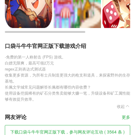
口袋斗牛牛官网正版下载游戏介绍
-免费的第一人称射击 (FPS) 游戏。
白嫖无限爽，最高可领2万元
regex正则表达式测试器
收集更多资源，为所有士兵制造更强大的枪支和道具，来探索野外的生存
基地。
长佩文学城常见问题解答长佩都有哪些内容收费？
使用设备挖掘稀有的矿石分类售卖能够大赚一笔，升级设备和矿工属性能
够有效提升效率。
收起
网友评论
更多
下载口袋斗牛牛官网正版下载，参与网友评论互动 ( 3564 条 )