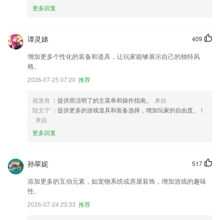
更多回复
谭灵娣
409
增加更多个性化的装备和道具，让玩家能够展示自己的独特风
格。
2026-07-25 07:20
推荐
祝发有
：提供简洁明了的主菜单和操作指南。
来自
陆文宁
：提供更多的游戏道具和装备选择，增加玩家的自由度。！
来自
更多回复
孙翠妮
517
添加更多的互动元素，如宠物系统或房屋装饰，增加游戏的趣味
性。
2026-07-24 23:33
推荐