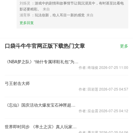
刘烁灵
：游戏中的剧情和故事情节让我沉浸其中，有时甚至比看电
影还要精彩。
来自
浦育厚
：玩法创新，给人耳目一新的感觉
来自
更多回复
口袋斗牛牛官网正版下载热门文章
更多
《NBA梦之队》“纳什专属球鞋礼包”为您献上
作者: 终瑞俊 2026-07-25 11:00
弓王射击大师
作者: 田岩莲 2026-07-25 04:57
《忘仙》国庆活动大爆发宝石神匣超值领取
作者: 应会震 2026-07-25 04:12
世界即时同步 《率土之滨》真人玩家实时博弈
作者: 季志露 2026-07-25 04:06