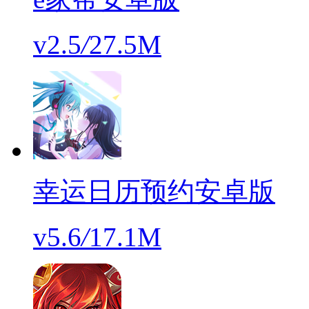
v2.5
/
27.5M
幸运日历预约安卓版
v5.6
/
17.1M