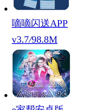
嘀嘀闪送APP
v3.7
/
98.8M
e家帮安卓版