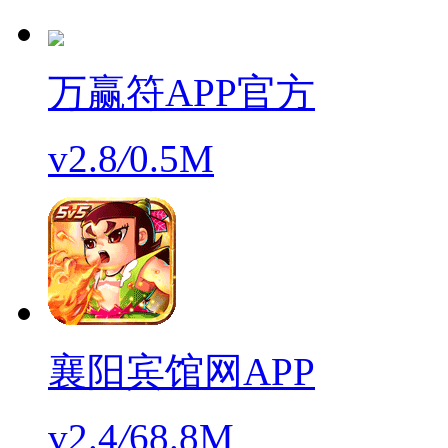
万赢符APP官方
v2.8
/
0.5M
襄阳宾馆网APP
v2.4
/
68.8M