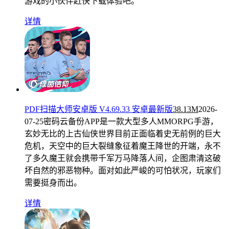
游戏的小伙伴赶快下载体验吧。
详情
PDF扫描大师安卓版 V4.69.33 安卓最新版
38.13M
2026-
07-25
密码云备份APP是一款大型多人MMORPG手游，
玄妙无比的上古仙侠世界目前正面临着史无前例的巨大
危机，天空中的巨大裂缝象征着魔王降世的开端，永不
了多久魔王就会携带千军万马降落人间，企图肃清这破
坏自然的邪恶物种。面对如此严峻的可怕状况，玩家们
需要挺身而出。
详情