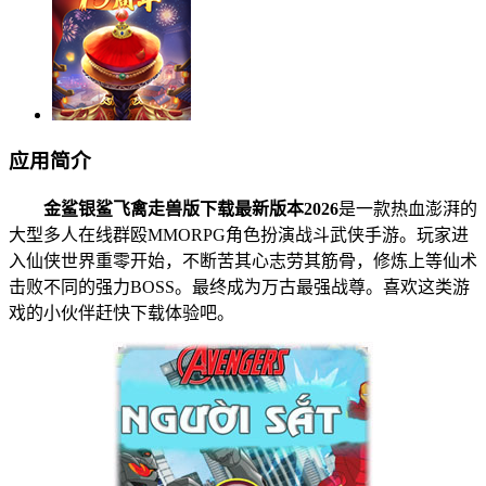
应用简介
金鲨银鲨飞禽走兽版下载最新版本2026
是一款热血澎湃的
大型多人在线群殴MMORPG角色扮演战斗武侠手游。玩家进
入仙侠世界重零开始，不断苦其心志劳其筋骨，修炼上等仙术
击败不同的强力BOSS。最终成为万古最强战尊。喜欢这类游
戏的小伙伴赶快下载体验吧。