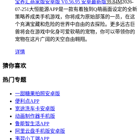
宝养汇商家版安卓版 V0.56.95 安卓最新版
39.84M
2026-
07-25
1大恒能源APP是一款有着独到Q萌画面设定的全新
策略养成类手机游戏，你将成为原始部落的一员，在这
个充满宝藏和危险的世界中自由的去探险。更多远古巨
兽将会在游戏中化身可爱软萌的宠物，你可以带领你的
宠物在这片广阔的天空自由翱翔。
详情
猜你喜欢
热门专题
一甜糖果拍照安卓版
便利点APP
宽途洗车卡安卓版
动画制作器手机版
鲁能智生活APP
阿里云盘手机版安卓版
夷羿小工端APP