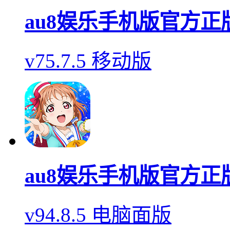
au8娱乐手机版官方正
v75.7.5 移动版
au8娱乐手机版官方正
v94.8.5 电脑面版