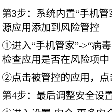
第3步：系统内置“手机管
源应用添加到风险管控
①进入“手机管家”->“病毒
检查应用是否在风险项中
②点击被管控的应用，点
第4步：最后调整安全设