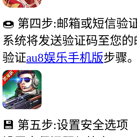
🍩 第四步:邮箱或短信验
系统将发送验证码至您的
验证
au8娱乐手机版
步骤
💾 第五步:设置安全选项