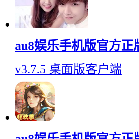
au8娱乐手机版官方正
v3.7.5 桌面版客户端
au8娱乐手机版官方正