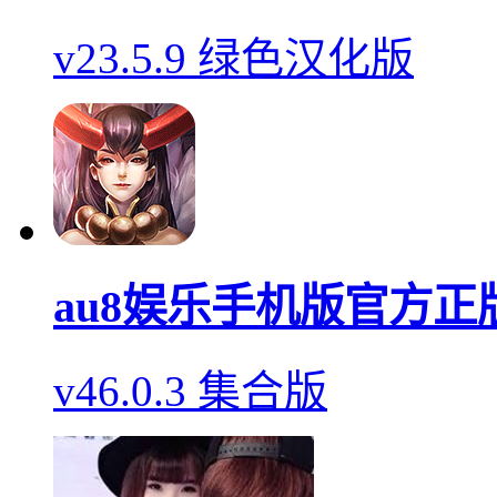
v23.5.9 绿色汉化版
au8娱乐手机版官方正
v46.0.3 集合版