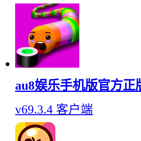
au8娱乐手机版官方正
v69.3.4 客户端