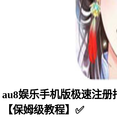
au8娱乐手机版极速注册
【保姆级教程】✅