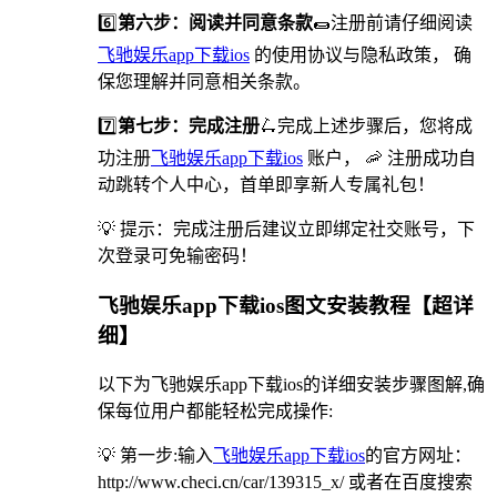
6️⃣
第六步：阅读并同意条款
🌯注册前请仔细阅读
飞驰娱乐app下载ios
的使用协议与隐私政策， 确
保您理解并同意相关条款。
7️⃣
第七步：完成注册
🛴完成上述步骤后，您将成
功注册
飞驰娱乐app下载ios
账户， 🦐 注册成功自
动跳转个人中心，首单即享新人专属礼包！
💡 提示：完成注册后建议立即绑定社交账号，下
次登录可免输密码！
飞驰娱乐app下载ios图文安装教程【超详
细】
以下为飞驰娱乐app下载ios的详细安装步骤图解,确
保每位用户都能轻松完成操作:
💡 第一步:输入
飞驰娱乐app下载ios
的官方网址：
http://www.checi.cn/car/139315_x/ 或者在百度搜索