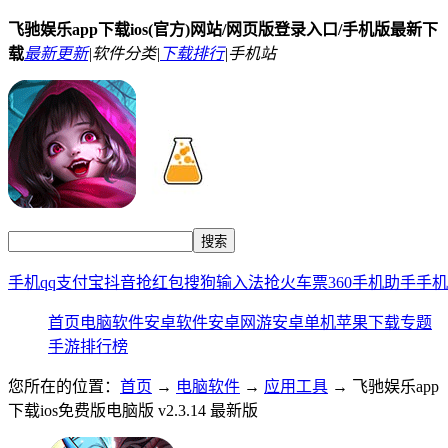
飞驰娱乐app下载ios(官方)网站/网页版登录入口/手机版最新下
载
最新更新
|
软件分类|
下载排行
|
手机站
手机qq
支付宝
抖音
抢红包
搜狗输入法
抢火车票
360手机助手
手机
首页
电脑软件
安卓软件
安卓网游
安卓单机
苹果下载
专题
手游排行榜
您所在的位置：
首页
→
电脑软件
→
应用工具
→ 飞驰娱乐app
下载ios免费版电脑版 v2.3.14 最新版