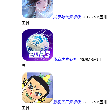
共享时代安卓版→
617.2MB
应用
工具
浙商之春APP→
76.9MB
应用工
具
影视工厂安卓版→
253.2MB
应用
工具