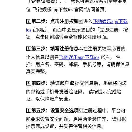
（/✔️建议收藏！）， 您也可通过搜索引擎精准定
位“飞驰娱乐app下载ios 官网”访问首页。
2️⃣
第二步：点击注册按钮
🆔进入
飞驰娱乐app下载
ios
官网后， 页面中会显示醒目的「立即注册」按
钮，点击即刻跳转至全智能化注册界面。
3️⃣
第三步：填写注册信息
🚓在注册页填写必要的
个人信息以创建
飞驰娱乐app下载ios
账户， 包
括：用户名、密码、邮箱、手机号等，请确保信息
真实完整。
4️⃣
第四步：验证账户
🏣提交信息后，系统将向您
的邮箱或手机号发送验证码， 请按提示完成验
证，以保障账户安全。
5️⃣
第五步：设置安全选项
🈳️注册过程中，平台可
能要求设置安全问题、启用两步验证等， 请根据
提示完成设置，并妥善保管相关信息。