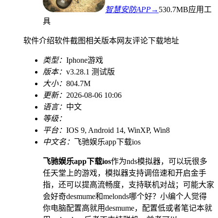
智慧安防APP→
530.7MB
应用工
具
软件介绍
软件截图
相关版本
网友评论
下载地址
类型：
Iphone游戏
版本：
v3.28.1 测试版
大小：
804.7M
更新：
2026-08-06 10:06
语言：
中文
等级：
平台：
IOS 9, Android 14, WinXP, Win8
中文名：
飞驰娱乐app下载ios
飞驰娱乐app下载ios
作为nds模拟器，可以玩很多
任天堂上的游戏，模拟器支持调倍速和开启金手
指，还可以提高流畅度，支持联机对战；可能大家
会好奇desmume和melonds哪个好？小编个人觉得
你电脑配置高就用desmume，配置低或者笔记本就