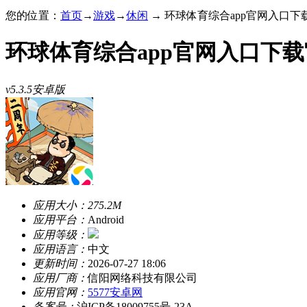
您的位置：
首页
→
游戏
→
休闲
→ 环球体育综合app官网入口下载官
环球体育综合app官网入口下
v5.3.5安卓版
应用大小：
275.2M
应用平台：
Android
应用等级：
应用语言：
中文
更新时间：
2026-07-27 18:06
应用厂商：
信阳网络科技有限公司
应用官网：
5577安卓网
备案号：
沪ICP备18009755号-23A