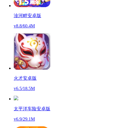
淦河畔安卓版
v8.8
/
60.4M
火才安卓版
v6.5
/
18.5M
太平洋车险安卓版
v6.9
/
29.1M