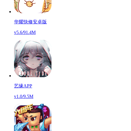
华耀快修安卓版
v5.6
/
91.4M
艺缘APP
v1.0
/
9.5M