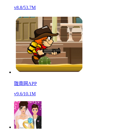
v8.8
/
53.7M
陇南网APP
v9.6
/
10.1M