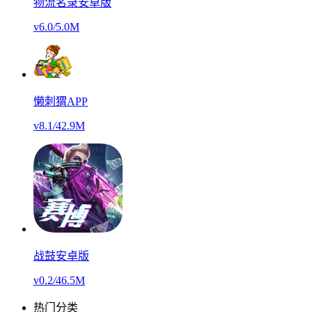
物流名录安卓版
v6.0
/
5.0M
懒刺猬APP
v8.1
/
42.9M
战鼓安卓版
v0.2
/
46.5M
热门分类