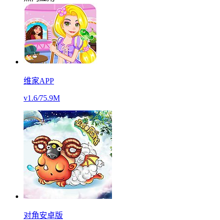
维家APP
v1.6
/
75.9M
对角安卓版