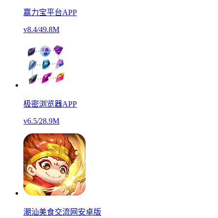
赢力宝平台APP
v8.4
/
49.8M
极密浏览器APP
v6.5
/
28.9M
潮汕美食交流网安卓版