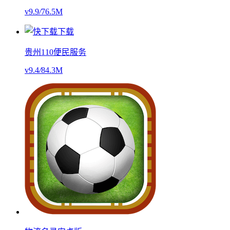
v9.9
/
76.5M
贵州110便民服务
v9.4
/
84.3M