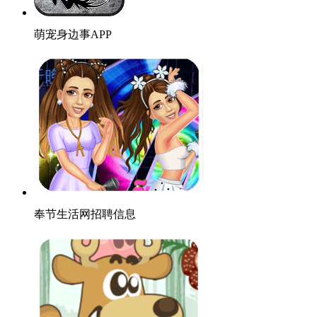
萌宠身边事APP
奉节生活网招聘信息