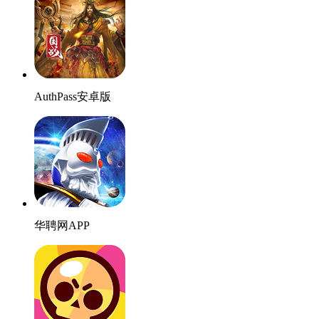
AuthPass安卓版
华聘网APP