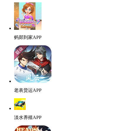
蚂郧到家APP
老表货运APP
淡水养殖APP