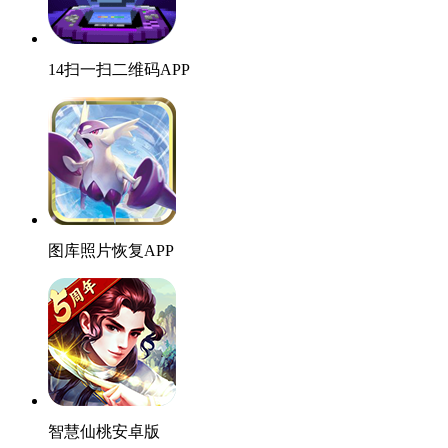
14扫一扫二维码APP
图库照片恢复APP
智慧仙桃安卓版