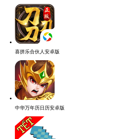
喜拼乐合伙人安卓版
中华万年历日历安卓版