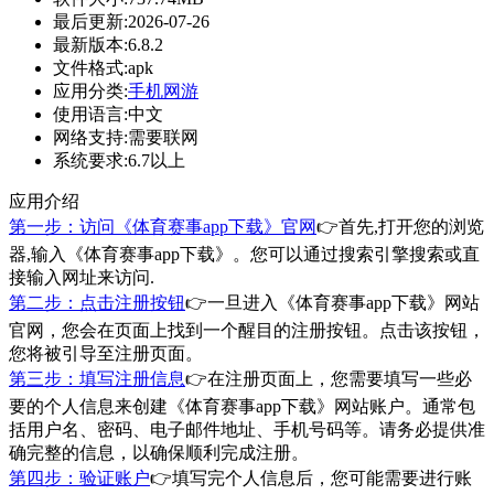
最后更新:
2026-07-26
最新版本:
6.8.2
文件格式:
apk
应用分类:
手机网游
使用语言:
中文
网络支持:
需要联网
系统要求:
6.7以上
应用介绍
第一步：访问《体育赛事app下载》官网
👉首先,打开您的浏览
器,输入《体育赛事app下载》。您可以通过搜索引擎搜索或直
接输入网址来访问.
第二步：点击注册按钮
👉一旦进入《体育赛事app下载》网站
官网，您会在页面上找到一个醒目的注册按钮。点击该按钮，
您将被引导至注册页面。
第三步：填写注册信息
👉在注册页面上，您需要填写一些必
要的个人信息来创建《体育赛事app下载》网站账户。通常包
括用户名、密码、电子邮件地址、手机号码等。请务必提供准
确完整的信息，以确保顺利完成注册。
第四步：验证账户
👉填写完个人信息后，您可能需要进行账