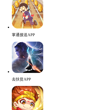
掌通接送APP
去扶贫APP