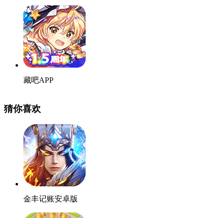
藏吧APP
猜你喜欢
金丰记账安卓版