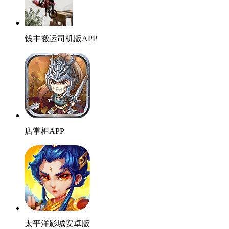
钱丰搬运司机版APP
店掌柜APP
太平洋影城安卓版