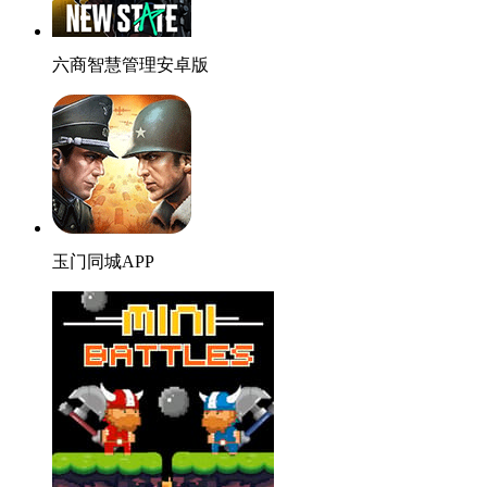
六商智慧管理安卓版
玉门同城APP