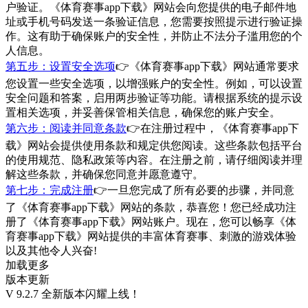
户验证。《体育赛事app下载》网站会向您提供的电子邮件地
址或手机号码发送一条验证信息，您需要按照提示进行验证操
作。这有助于确保账户的安全性，并防止不法分子滥用您的个
人信息。
第五步：设置安全选项
👉《体育赛事app下载》网站通常要求
您设置一些安全选项，以增强账户的安全性。例如，可以设置
安全问题和答案，启用两步验证等功能。请根据系统的提示设
置相关选项，并妥善保管相关信息，确保您的账户安全。
第六步：阅读并同意条款
👉在注册过程中，《体育赛事app下
载》网站会提供使用条款和规定供您阅读。这些条款包括平台
的使用规范、隐私政策等内容。在注册之前，请仔细阅读并理
解这些条款，并确保您同意并愿意遵守。
第七步：完成注册
👉一旦您完成了所有必要的步骤，并同意
了《体育赛事app下载》网站的条款，恭喜您！您已经成功注
册了《体育赛事app下载》网站账户。现在，您可以畅享《体
育赛事app下载》网站提供的丰富体育赛事、刺激的游戏体验
以及其他令人兴奋!
加载更多
版本更新
V 9.2.7 全新版本闪耀上线！