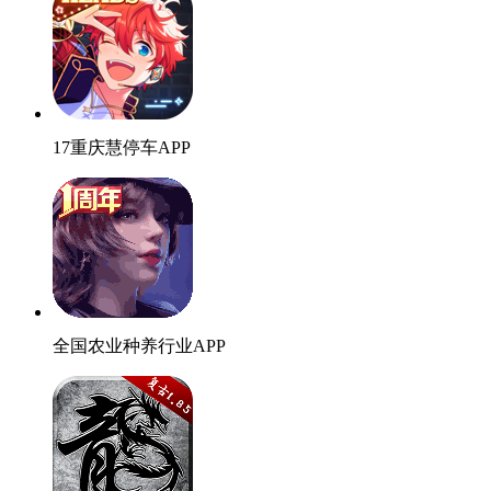
17重庆慧停车APP
全国农业种养行业APP