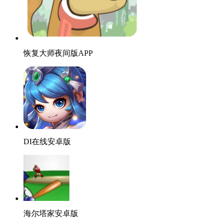
恢复大师夜间版APP
DI在线安卓版
海尔塔家安卓版