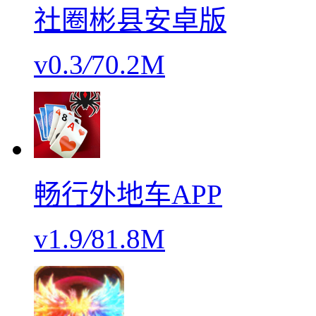
社圈彬县安卓版
v0.3
/
70.2M
畅行外地车APP
v1.9
/
81.8M