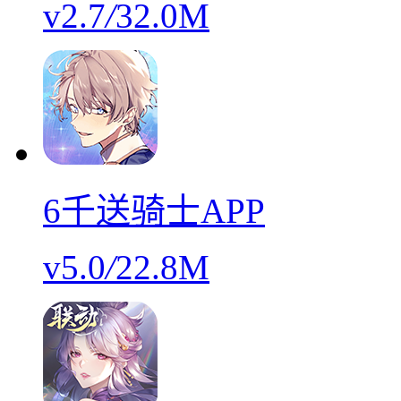
v2.7
/
32.0M
6千送骑士APP
v5.0
/
22.8M