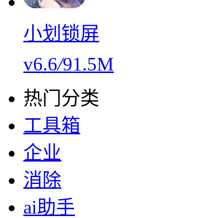
小划锁屏
v6.6
/
91.5M
热门分类
工具箱
企业
消除
ai助手