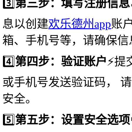
3️⃣
第三步：填写注册信息
息以创建
欢乐德州app
账
箱、手机号等，请确保信
4️⃣
第四步：验证账户
⚡️
或手机号发送验证码， 
安全。
5️⃣
第五步：设置安全选项