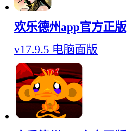
欢乐德州app官方正版
v17.9.5 电脑面版