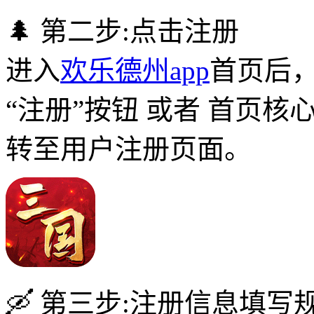
🌲 第二步:点击注册
进入
欢乐德州app
首页后
“注册”按钮 或者 首页核
转至用户注册页面。
🛶 第三步:注册信息填写