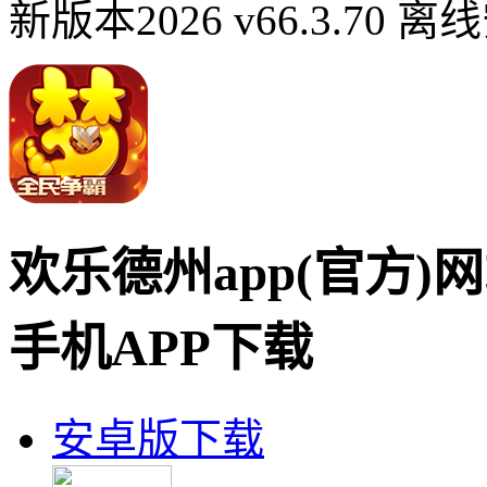
新版本2026 v66.3.70 
欢乐德州app(官方)
手机APP下载
安卓版下载