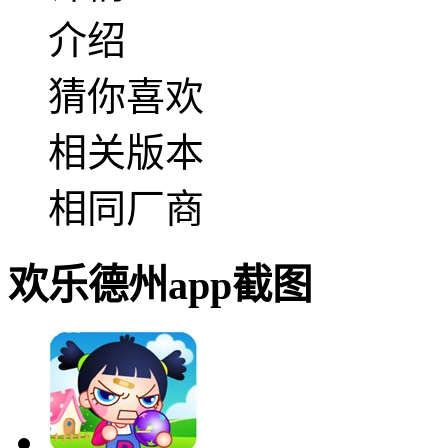
介绍
猜你喜欢
相关版本
相同厂商
欢乐德州app截图