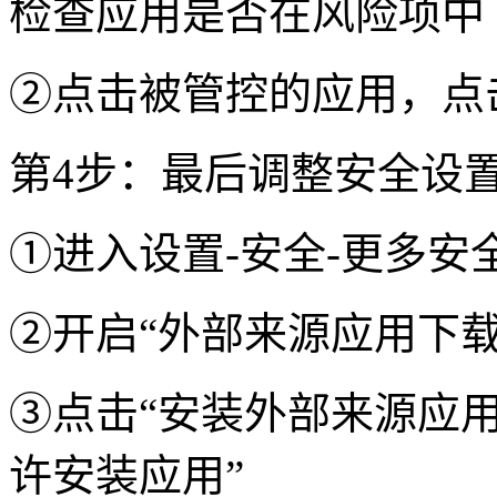
检查应用是否在风险项中
②点击被管控的应用，点
第4步：最后调整安全设
①进入设置-安全-更多安
②开启“外部来源应用下载
③点击“安装外部来源应用
许安装应用”