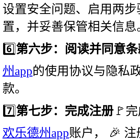
设置安全问题、启用两步
置，并妥善保管相关信息
6️⃣
第六步：阅读并同意条
州app
的使用协议与隐私政
款。
7️⃣
第七步：完成注册
🚩
欢乐德州app
账户， 🎉