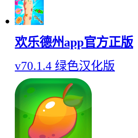
欢乐德州app官方正版
v70.1.4 绿色汉化版