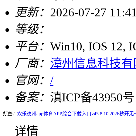
更新：
2026-07-27 11:4
等级：
平台：
Win10, IOS 12, 
厂商：
漳州信息科技有
官网：
/
备案：
滇ICP备43950号
标签：
欢乐德州app
体育APP综合下载入口v45.8.10 2026
秒开无
详情