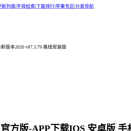
更新列表
|
字母检索
|
下载排行
|
苹果专区
|
分类导航
版本2026 v87.3.79 离线安装版
方)官方版-APP下载IOS 安卓版 