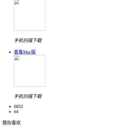
手机扫描下载
查看Mac版
手机扫描下载
6832
64
猜你喜欢