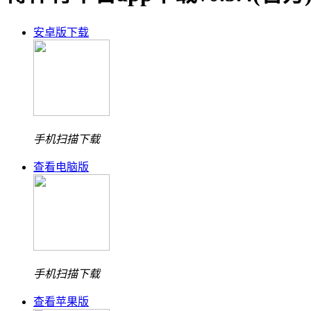
安卓版下载
手机扫描下载
查看电脑版
手机扫描下载
查看苹果版