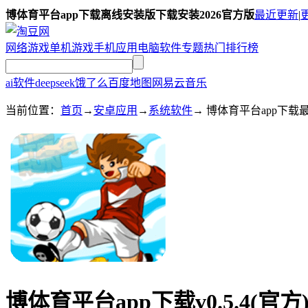
博体育平台app下载离线安装版下载安装2026官方版
最近更新
|
网络游戏
单机游戏
手机应用
电脑软件
专题
热门排行榜
ai软件
deepseek
饿了么
百度地图
网易云音乐
当前位置：
首页
→
安卓应用
→
系统软件
→ 博体育平台app下载最新
博体育平台app下载v0.5.4(官