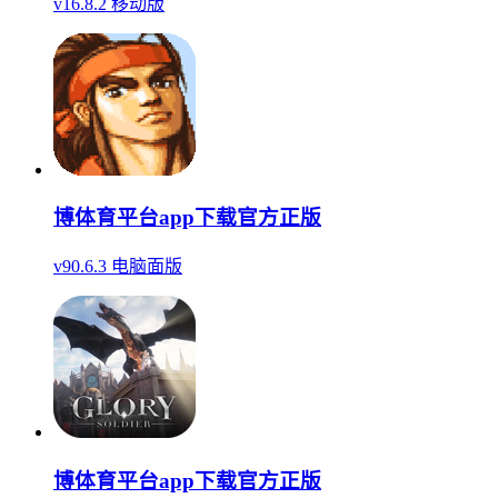
v16.8.2 移动版
博体育平台app下载官方正版
v90.6.3 电脑面版
博体育平台app下载官方正版