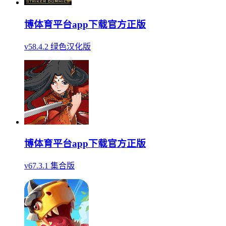
博体育平台app下载官方正版
v58.4.2 绿色汉化版
博体育平台app下载官方正版
v67.3.1 集合版