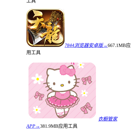
工具
7844浏览器安卓版→
667.1MB
应
用工具
衣橱管家
APP→
381.9MB
应用工具