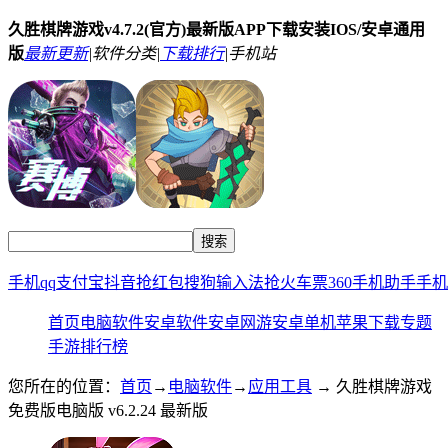
久胜棋牌游戏v4.7.2(官方)最新版APP下载安装IOS/安卓通用
版
最新更新
|
软件分类|
下载排行
|
手机站
手机qq
支付宝
抖音
抢红包
搜狗输入法
抢火车票
360手机助手
手机
首页
电脑软件
安卓软件
安卓网游
安卓单机
苹果下载
专题
手游排行榜
您所在的位置：
首页
→
电脑软件
→
应用工具
→ 久胜棋牌游戏
免费版电脑版 v6.2.24 最新版