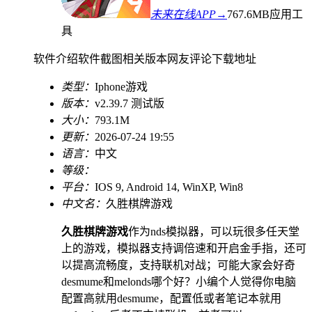
未来在线APP→
767.6MB
应用工
具
软件介绍
软件截图
相关版本
网友评论
下载地址
类型：
Iphone游戏
版本：
v2.39.7 测试版
大小：
793.1M
更新：
2026-07-24 19:55
语言：
中文
等级：
平台：
IOS 9, Android 14, WinXP, Win8
中文名：
久胜棋牌游戏
久胜棋牌游戏
作为nds模拟器，可以玩很多任天堂
上的游戏，模拟器支持调倍速和开启金手指，还可
以提高流畅度，支持联机对战；可能大家会好奇
desmume和melonds哪个好？小编个人觉得你电脑
配置高就用desmume，配置低或者笔记本就用