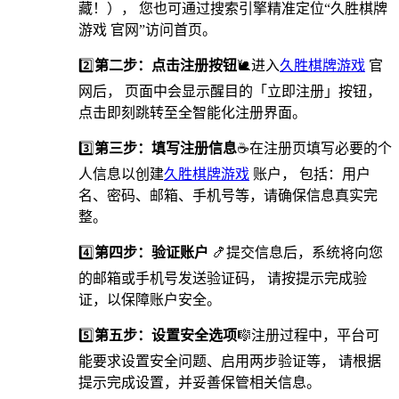
藏！）， 您也可通过搜索引擎精准定位“久胜棋牌
游戏 官网”访问首页。
2️⃣
第二步：点击注册按钮
🐌进入
久胜棋牌游戏
官
网后， 页面中会显示醒目的「立即注册」按钮，
点击即刻跳转至全智能化注册界面。
3️⃣
第三步：填写注册信息
☕在注册页填写必要的个
人信息以创建
久胜棋牌游戏
账户， 包括：用户
名、密码、邮箱、手机号等，请确保信息真实完
整。
4️⃣
第四步：验证账户
🍤提交信息后，系统将向您
的邮箱或手机号发送验证码， 请按提示完成验
证，以保障账户安全。
5️⃣
第五步：设置安全选项
🎼️注册过程中，平台可
能要求设置安全问题、启用两步验证等， 请根据
提示完成设置，并妥善保管相关信息。