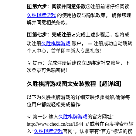
6️⃣
第六步：阅读并同意条款
🕕注册前请仔细阅读
久胜棋牌游戏
的使用协议与隐私政策， 确保您理
解并同意相关条款。
7️⃣
第七步：完成注册
🛫完成上述步骤后，您将成
功注册
久胜棋牌游戏
账户， 🥒 注册成功自动跳转
个人中心，首单即享新人专属礼包！
💡 提示：完成注册后建议立即绑定社交账号，下
次登录可免输密码！
久胜棋牌游戏图文安装教程【超详细】
以下为久胜棋牌游戏的详细安装步骤图解,确保每
位用户都能轻松完成操作:
💡 第一步:输入
久胜棋牌游戏
的官方网址：
http://www.checi.cn/car/1944_s/ 或者在百度搜索框输
入"
久胜棋牌游戏
官网"，认准带有"官方"标识的搜