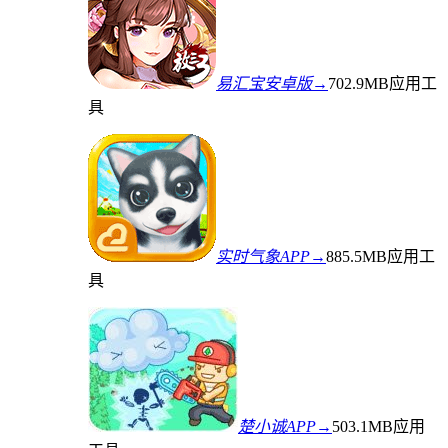
易汇宝安卓版→
702.9MB
应用工
具
实时气象APP→
885.5MB
应用工
具
楚小诚APP→
503.1MB
应用