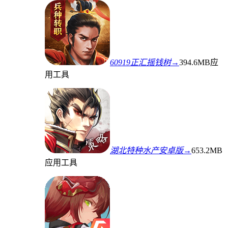
60919正汇摇钱树→
394.6MB
应
用工具
湖北特种水产安卓版→
653.2MB
应用工具