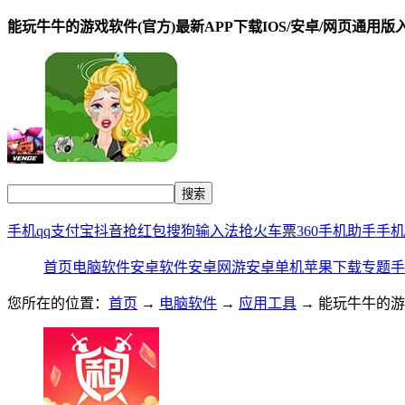
能玩牛牛的游戏软件(官方)最新APP下载IOS/安卓/网页通用版
手机qq
支付宝
抖音
抢红包
搜狗输入法
抢火车票
360手机助手
手机
首页
电脑软件
安卓软件
安卓网游
安卓单机
苹果下载
专题
手
您所在的位置：
首页
→
电脑软件
→
应用工具
→ 能玩牛牛的游戏