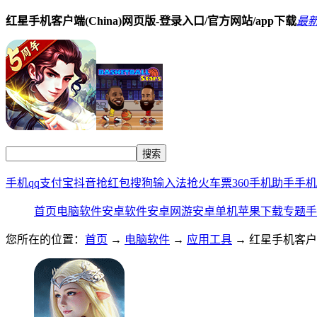
红星手机客户端(China)网页版-登录入口/官方网站/app下载
最
手机qq
支付宝
抖音
抢红包
搜狗输入法
抢火车票
360手机助手
手机
首页
电脑软件
安卓软件
安卓网游
安卓单机
苹果下载
专题
手
您所在的位置：
首页
→
电脑软件
→
应用工具
→ 红星手机客户端