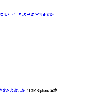
网页版
红星手机客户端 官方正式版
中文永久激活版
441.3MB
Iphone游戏