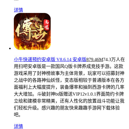
详情
小牛快递预约安卓版 V8.6.14 安卓版
879.46M
74.3万人在
用
扫吧安卓版是一款国风Q版卡牌养成竞技手游。这款
游戏采用了封神榜故事为主体背景，玩家可以招募封神
之战中的各路神仙妖怪，变态版相较于普通版本在各方
面福利上大幅度提升，装备爆率和抽到西游卡牌的几率
大大增加。斗破封神bt版赠送VIP12v1.0.1界面简约卡牌
立绘和建模非常精美，还有人性化的放置战斗功能让我
们轻松升级。感兴趣的朋友快来趣趣手游网下载体验
吧。
详情