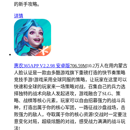
的新手攻略。
详情
惠农365APP V2.2.98 安卓版
706.59M
10.2万人在用
内蒙古
人脸认证是一款由多酷游戏旗下重磅打造的快节奏策略
竞技手游!游戏采用全球同服的策略，让玩家在这里可以
快速和全球的玩家来一场策略对战，召集自己的兵力选
择独特的战术向敌人发起进攻，游戏融合了SLG、策
略、战棋等核心元素，玩家可以自由招募强力的战斗兵
种，打造出属于你的核心军团，一路征战沙盘战场，击
败强力的敌人，夺取属于你的核心资源!交战时一定要注
意变化对局，超级炫酷的对战，感受战力满满的战斗玩
法!