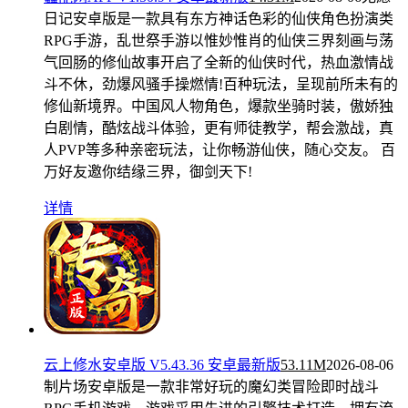
日记安卓版是一款具有东方神话色彩的仙侠角色扮演类
RPG手游，乱世祭手游以惟妙惟肖的仙侠三界刻画与荡
气回肠的修仙故事开启了全新的仙侠时代，热血激情战
斗不休，劲爆风骚手操燃情!百种玩法，呈现前所未有的
修仙新境界。中国风人物角色，爆款坐骑时装，傲娇独
白剧情，酷炫战斗体验，更有师徒教学，帮会激战，真
人PVP等多种亲密玩法，让你畅游仙侠，随心交友。 百
万好友邀你结缘三界，御剑天下!
详情
云上修水安卓版 V5.43.36 安卓最新版
53.11M
2026-08-06
制片场安卓版是一款非常好玩的魔幻类冒险即时战斗