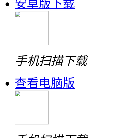
安卓版下载
手机扫描下载
查看电脑版