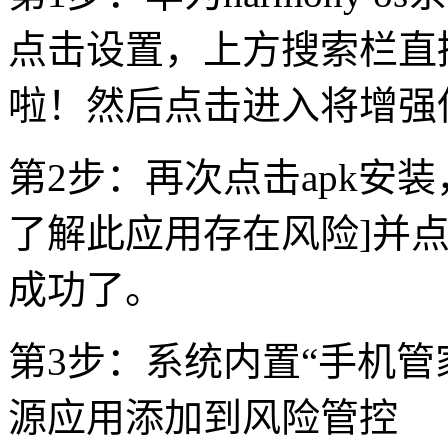
点击设置，上方搜索栏直
啦！然后点击进入将增强
第2步：再次点击apk安装
了解此应用存在风险]并点
成功了。
第3步：系统内置“手机管
源应用添加到风险管控