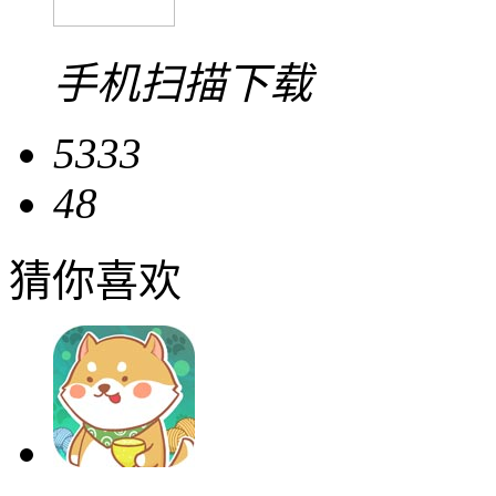
手机扫描下载
5333
48
猜你喜欢