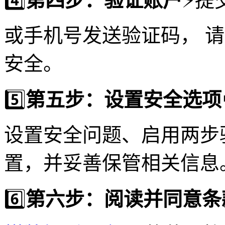
4️⃣
第四步：验证账户
⚡️
或手机号发送验证码， 
安全。
5️⃣
第五步：设置安全选项
设置安全问题、启用两步
置，并妥善保管相关信息
6️⃣
第六步：阅读并同意条