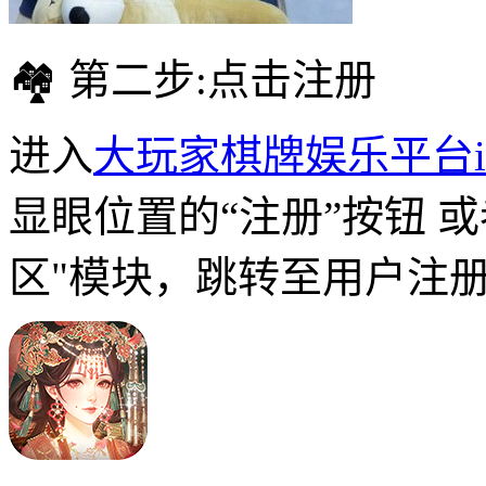
🏘 第二步:点击注册
进入
大玩家棋牌娱乐平台i
显眼位置的“注册”按钮 
区"模块，跳转至用户注