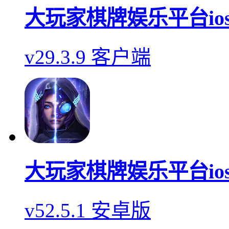
大玩家棋牌娱乐平台io
v29.3.9 客户端
大玩家棋牌娱乐平台io
v52.5.1 安卓版