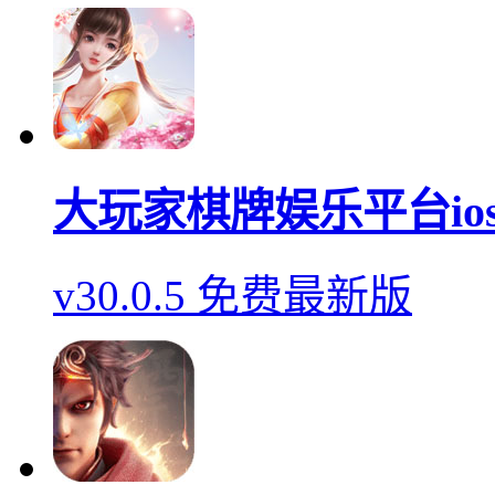
大玩家棋牌娱乐平台io
v30.0.5 免费最新版