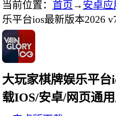
当前位置：
首页
→
安卓应
乐平台ios最新版本2026 v
大玩家棋牌娱乐平台ios
载IOS/安卓/网页通