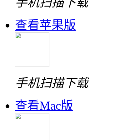
手机扫描下载
查看苹果版
手机扫描下载
查看Mac版