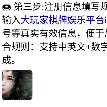
🍩 第三步:注册信息填写
输入
大玩家棋牌娱乐平台i
号等真实有效信息，便于
合规则：支持中英文+数
成。