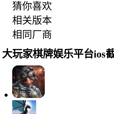
猜你喜欢
相关版本
相同厂商
大玩家棋牌娱乐平台ios