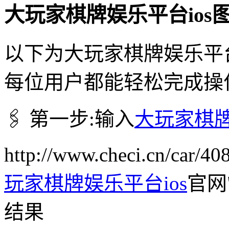
大玩家棋牌娱乐平台io
以下为大玩家棋牌娱乐平台
每位用户都能轻松完成操
🖇 第一步:输入
大玩家棋牌
http://www.checi.cn/
玩家棋牌娱乐平台ios
官网
结果