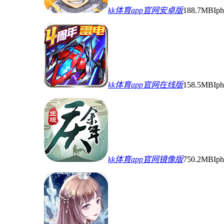
kk体育app官网安卓版
188.7MB
Ip
kk体育app官网在线版
158.5MB
Ip
kk体育app官网镜像版
750.2MB
Ip