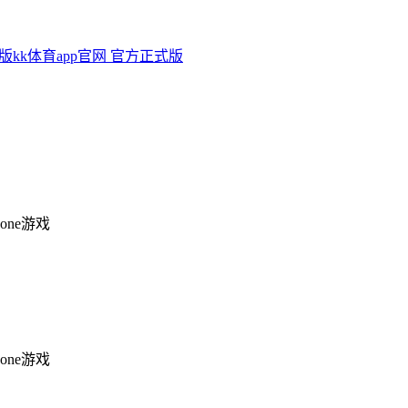
页版
kk体育app官网 官方正式版
hone游戏
hone游戏