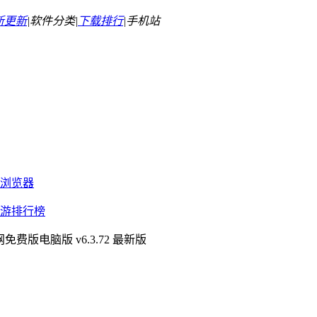
新更新
|
软件分类|
下载排行
|
手机站
浏览器
游排行榜
网免费版电脑版 v6.3.72 最新版