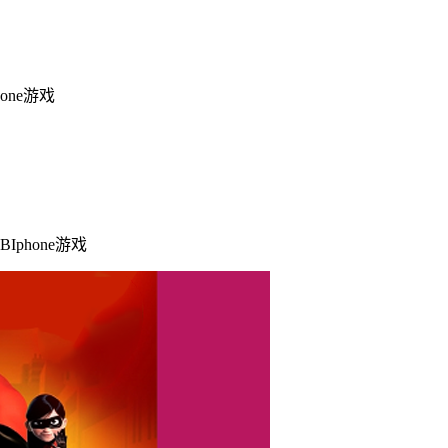
hone游戏
MB
Iphone游戏