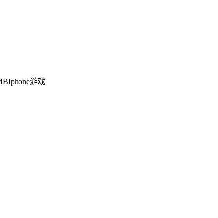
MB
Iphone游戏