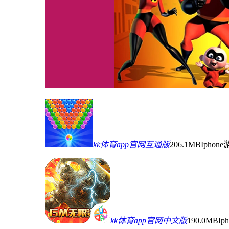
kk体育app官网互通版
206.1MB
Iphon
kk体育app官网中文版
190.0MB
Ip