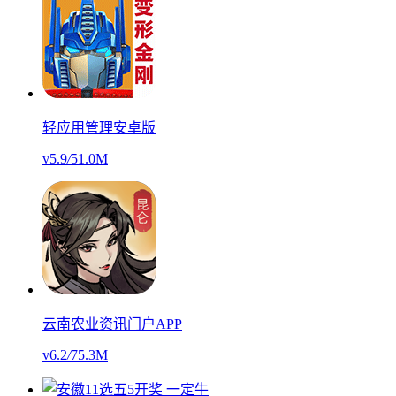
轻应用管理安卓版
v5.9
/
51.0M
云南农业资讯门户APP
v6.2
/
75.3M