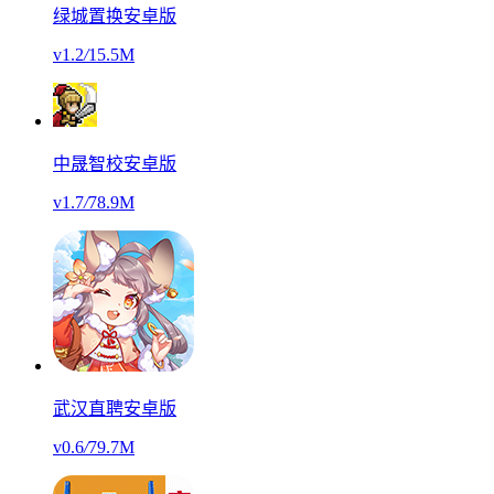
绿城置换安卓版
v1.2
/
15.5M
中晟智校安卓版
v1.7
/
78.9M
武汉直聘安卓版
v0.6
/
79.7M