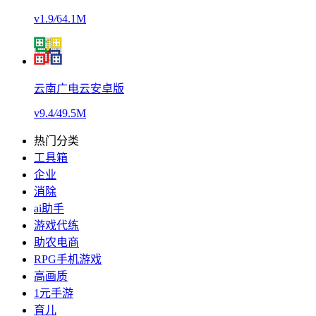
v1.9
/
64.1M
云南广电云安卓版
v9.4
/
49.5M
热门分类
工具箱
企业
消除
ai助手
游戏代练
助农电商
RPG手机游戏
高画质
1元手游
育儿