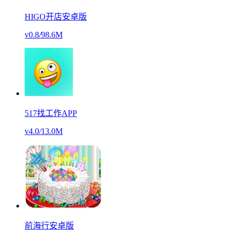
HIGO开店安卓版
v0.8
/
98.6M
517找工作APP
v4.0
/
13.0M
前海行安卓版