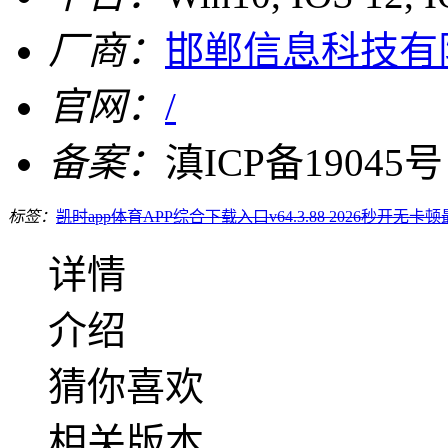
厂商：
邯郸信息科技有
官网：
/
备案：
滇ICP备19045号
标签：
凯时app
体育APP综合下载入口v64.3.88 2026
秒开无卡顿
详情
介绍
猜你喜欢
相关版本