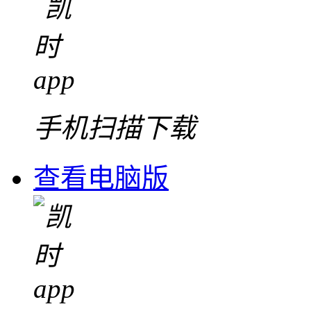
手机扫描下载
查看电脑版