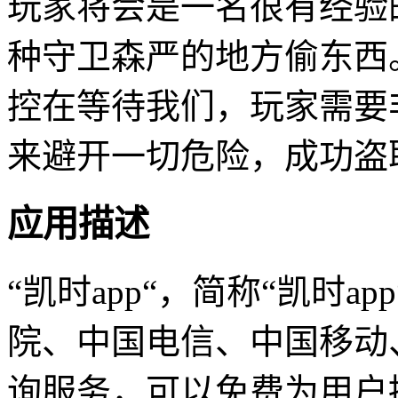
玩家将会是一名很有经验
种守卫森严的地方偷东西
控在等待我们，玩家需要
来避开一切危险，成功盗
应用描述
“凯时app“，简称“凯时
院、中国电信、中国移动
询服务，可以免费为用户