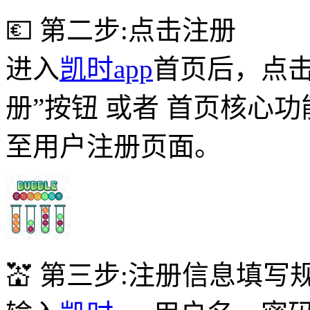
💶 第二步:点击注册
进入
凯时app
首页后，点
册”按钮 或者 首页核心
至用户注册页面。
💒 第三步:注册信息填写