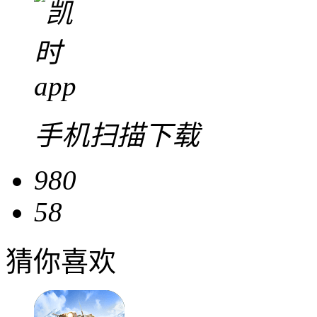
手机扫描下载
980
58
猜你喜欢