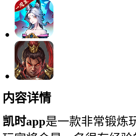
内容详情
凯时app
是一款非常锻炼