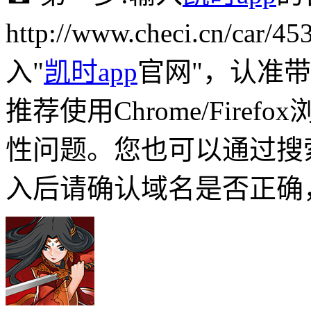
http://www.checi.cn/
入"
凯时app
官网"，认准带
推荐使用Chrome/Fire
性问题。您也可以通过搜
入后请确认域名是否正确