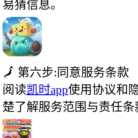
易猜信息。
🗾 第六步:同意服务条款
阅读
凯时app
使用协议和
楚了解服务范围与责任条