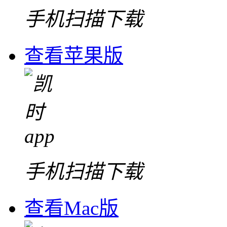
手机扫描下载
查看苹果版
手机扫描下载
查看Mac版