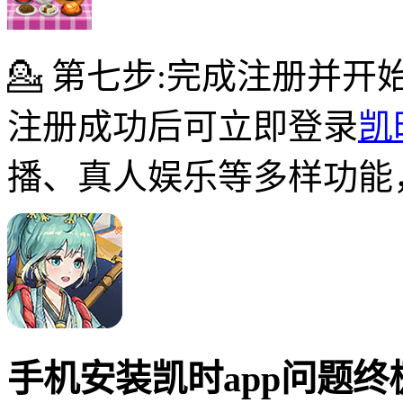
💁 第七步:完成注册并开
注册成功后可立即登录
凯
播、真人娱乐等多样功能
手机安装凯时app问题终