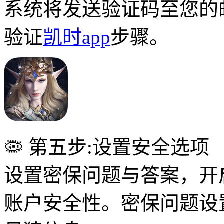
系统将发送验证码至您的
验证
凯时app
步骤。
🦠 第五步:设置安全选项
设置密保问题与答案，开
账户安全性。密保问题设