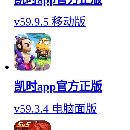
v59.9.5 移动版
凯时app官方正版
v59.3.4 电脑面版