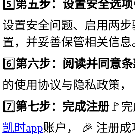
5️⃣
第五步：设置安全选项
设置安全问题、启用两步
置，并妥善保管相关信息
6️⃣
第六步：阅读并同意条
的使用协议与隐私政策，
7️⃣
第七步：完成注册
🚩
凯时app
账户， 🎉 注