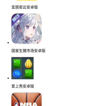
宜居密云安卓版
国家生猪市场安卓版
爱上秀安卓版