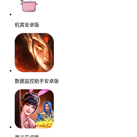
机窝安卓版
数据监控助手安卓版