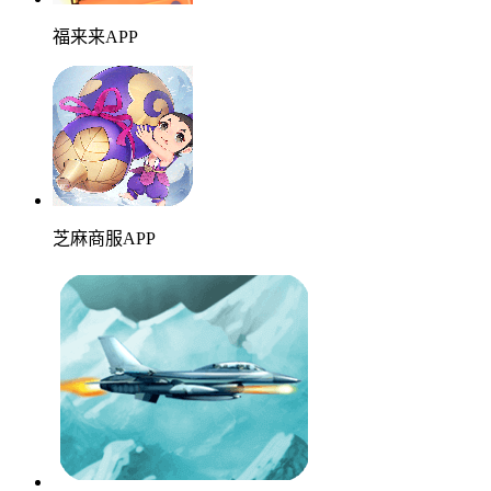
福来来APP
芝麻商服APP