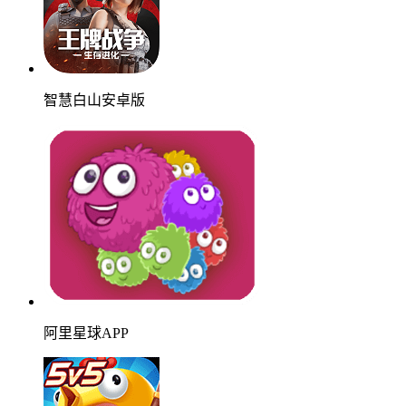
智慧白山安卓版
阿里星球APP