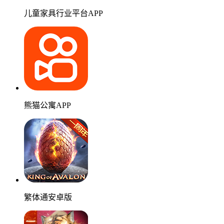
儿童家具行业平台APP
熊猫公寓APP
繁体通安卓版