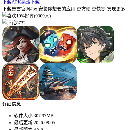
下载APK
高速下载
下载暴雪官网4bx 安装你想要的应用 更方便 更快捷 发现更多
10%好评(9309人)
8732
详细信息
软件大小:
307.93MB
最后更新:
2026-08-05
最新版本:
4.8.6