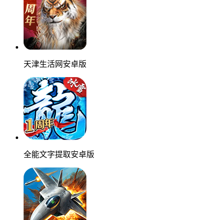
天津生活网安卓版
全能文字提取安卓版