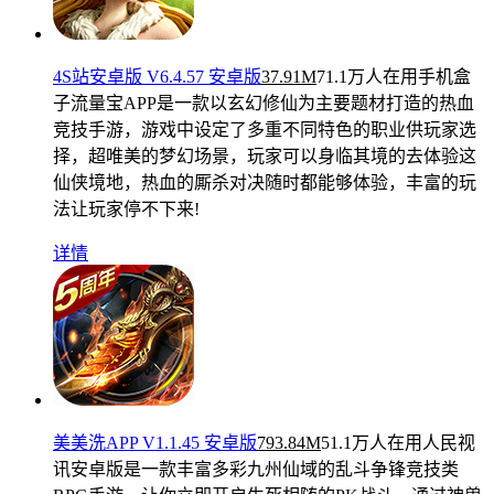
4S站安卓版 V6.4.57 安卓版
37.91M
71.1万人在用
手机盒
子流量宝APP是一款以玄幻修仙为主要题材打造的热血
竞技手游，游戏中设定了多重不同特色的职业供玩家选
择，超唯美的梦幻场景，玩家可以身临其境的去体验这
仙侠境地，热血的厮杀对决随时都能够体验，丰富的玩
法让玩家停不下来!
详情
美美洗APP V1.1.45 安卓版
793.84M
51.1万人在用
人民视
讯安卓版是一款丰富多彩九州仙域的乱斗争锋竞技类