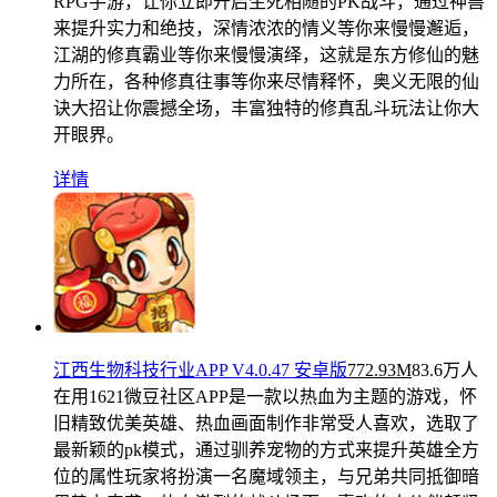
RPG手游，让你立即开启生死相随的PK战斗，通过神兽
来提升实力和绝技，深情浓浓的情义等你来慢慢邂逅，
江湖的修真霸业等你来慢慢演绎，这就是东方修仙的魅
力所在，各种修真往事等你来尽情释怀，奥义无限的仙
诀大招让你震撼全场，丰富独特的修真乱斗玩法让你大
开眼界。
详情
江西生物科技行业APP V4.0.47 安卓版
772.93M
83.6万人
在用
1621微豆社区APP是一款以热血为主题的游戏，怀
旧精致优美英雄、热血画面制作非常受人喜欢，选取了
最新颖的pk模式，通过驯养宠物的方式来提升英雄全方
位的属性玩家将扮演一名魔域领主，与兄弟共同抵御暗