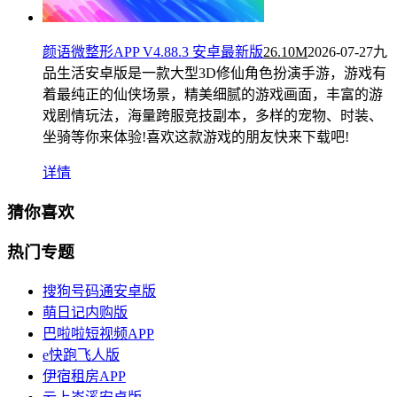
颜语微整形APP V4.88.3 安卓最新版
26.10M
2026-07-27
九
品生活安卓版是一款大型3D修仙角色扮演手游，游戏有
着最纯正的仙侠场景，精美细腻的游戏画面，丰富的游
戏剧情玩法，海量跨服竞技副本，多样的宠物、时装、
坐骑等你来体验!喜欢这款游戏的朋友快来下载吧!
详情
猜你喜欢
热门专题
搜狗号码通安卓版
萌日记内购版
巴啦啦短视频APP
e快跑飞人版
伊宿租房APP