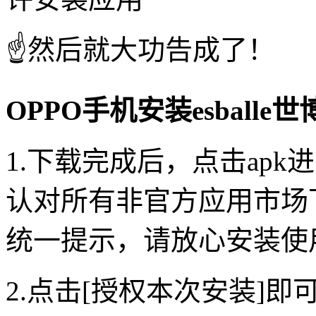
☝️然后就大功告成了！
OPPO手机安装esballe世
1.下载完成后，点击ap
认对所有非官方应用市场
统一提示，请放心安装使
2.点击[授权本次安装]即可