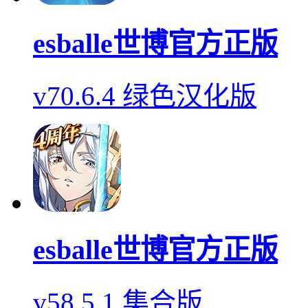
esballe世博官方正版
v70.6.4 绿色汉化版
esballe世博官方正版
v58.5.1 集合版