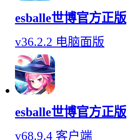
esballe世博官方正版
v36.2.2 电脑面版
esballe世博官方正版
v68.9.4 客户端