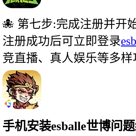
🐙 第七步:完成注册并开
注册成功后可立即登录
es
竞直播、真人娱乐等多样
手机安装esballe世博