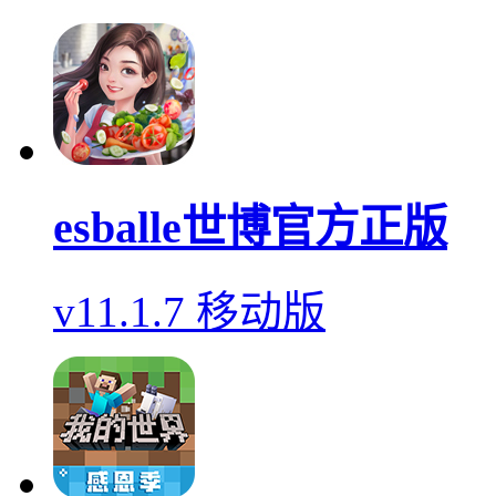
esballe世博官方正版
v11.1.7 移动版