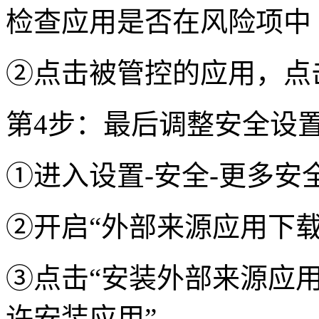
检查应用是否在风险项中
②点击被管控的应用，点
第4步：最后调整安全设
①进入设置-安全-更多安
②开启“外部来源应用下载
③点击“安装外部来源应用
许安装应用”