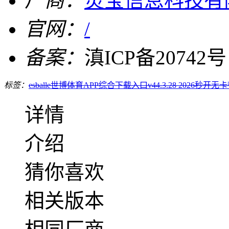
厂商：
灵宝信息科技有
官网：
/
备案：
滇ICP备20742号
标签：
esballe世博
体育APP综合下载入口v44.3.28 2026
秒开无卡
详情
介绍
猜你喜欢
相关版本