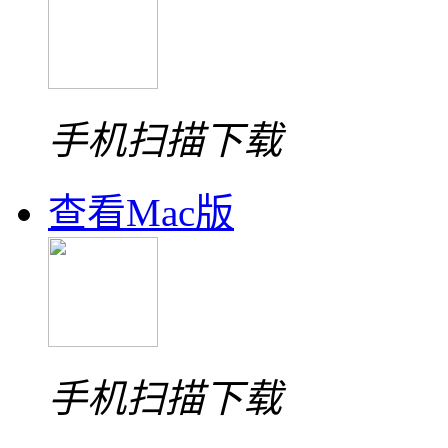
手机扫描下载
查看Mac版
手机扫描下载