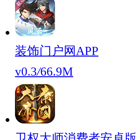
装饰门户网APP
v0.3
/
66.9M
卫权大师消费者安卓版