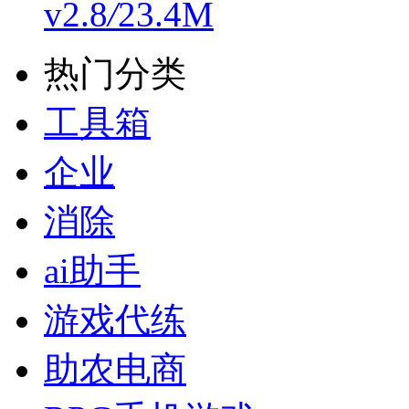
v2.8
/
23.4M
热门分类
工具箱
企业
消除
ai助手
游戏代练
助农电商