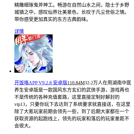
精雕细琢鬼斧神工。畅游在自然山水之间，隐士于乡野
城镇之中，感叹仙界壮美景色，长叹于凡尘世俗之情。
带你感受更加真实的东方古典韵味。
详情
开饭咯APP V9.2.8 安卓版
110.84M
32.2万人在用
湖南中医
养生安卓版是一款国风东方玄幻的武侠手游，游戏再也
不是传统的各种充值套路，这里直接定制好解封的
vip13，只要你玩下去达到了系统要求就直接送，在这里
除了大氪玩家前期会领先一些，到了后期大家都在一个
获取资源的起跑线上，领先的玩家和落后的玩家差距不
会很大。