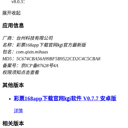
v8.0.3：
展开
收起
应用信息
厂商：台州科技有限公司
名称：彩票168app下载官网㎏i官方最新版
包名：com.qixin.mihuas
MD5：5C674CBA56A99BF5B9522CD2C4C5CBA8
备案号：京ICP备87628号4A
权限须知
点击查看
其他版本
彩票168app下载官网㎏i软件 V0.7.7 安卓版
详情
相关版本