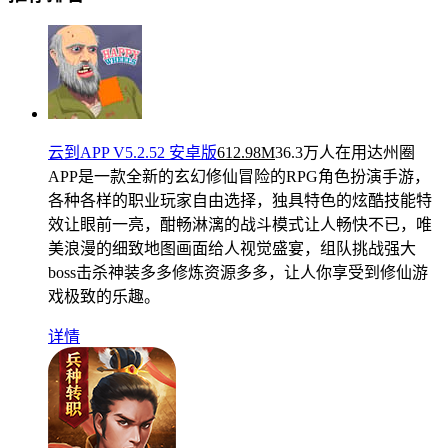
云到APP V5.2.52 安卓版
612.98M
36.3万人在用
达州圈
APP是一款全新的玄幻修仙冒险的RPG角色扮演手游，
各种各样的职业玩家自由选择，独具特色的炫酷技能特
效让眼前一亮，酣畅淋漓的战斗模式让人畅快不已，唯
美浪漫的细致地图画面给人视觉盛宴，组队挑战强大
boss击杀神装多多修炼资源多多，让人你享受到修仙游
戏极致的乐趣。
详情