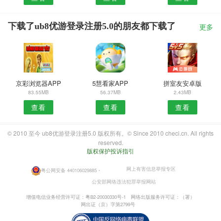
下载了ub8优游登录注册5.0的朋友都下载了
更多
京彩浏览器APP
5慧看家APP
拼室友安卓版
83.55MB
56.37MB
2.43MB
查看
查看
查看
© 2010 至今 ub8优游登录注册5.0 版权所有。© Since 2010 checi.cn. All rights
reserved.
版权保护投诉指引
网上有害信息举报专区
粤公网安备 440106029885
・
公安部网络违法犯罪举报网站
增值电信业务经营许可证：粤B2-20030330号-1
网络出版服务许可证：（署）
网出证（京）字第2799号