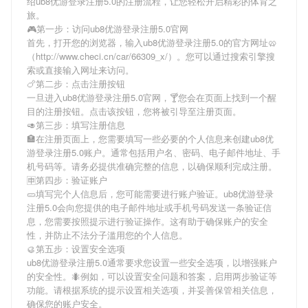
绍
ub8优游登录注册5.0
的注册流程，让您轻松开启精彩的体育之
旅。
🎮第一步：访问ub8优游登录注册5.0官网
首先，打开您的浏览器，输入
ub8优游登录注册5.0
的官方网址🥨
（http://www.checi.cn/car/66309_x/）。您可以通过搜索引擎搜
索或直接输入网址来访问。
🍗第二步：点击注册按钮
一旦进入
ub8优游登录注册5.0
官网，🍸您会在页面上找到一个醒
目的注册按钮。点击该按钮，您将被引导至注册页面。
🥑第三步：填写注册信息
🏣在注册页面上，您需要填写一些必要的个人信息来创建
ub8优
游登录注册5.0
账户。通常包括用户名、密码、电子邮件地址、手
机号码等。请务必提供准确完整的信息，以确保顺利完成注册。
🈸第四步：验证账户
🥒填写完个人信息后，您可能需要进行账户验证。
ub8优游登录
注册5.0
会向您提供的电子邮件地址或手机号码发送一条验证信
息，您需要按照提示进行验证操作。这有助于确保账户的安全
性，并防止不法分子滥用您的个人信息。
🥮第五步：设置安全选项
ub8优游登录注册5.0
通常要求您设置一些安全选项，以增强账户
的安全性。🐜例如，可以设置安全问题和答案，启用两步验证等
功能。请根据系统的提示设置相关选项，并妥善保管相关信息，
确保您的账户安全。