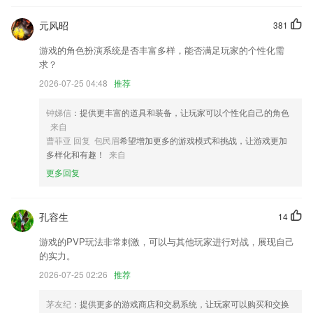
6.包括10余个社交故事，从多方面来培养孩子的交流能力、行为的过程逻
元风昭
381
辑和因果关系。
游戏的角色扮演系统是否丰富多样，能否满足玩家的个性化需
ub8优游登录注册5.0更新了什么?
求？
欢赞软件应用第一版本。
2026-07-25 04:48
推荐
高级质感滤镜实时更新，手机也能拍出清透高级感，精选品质滤镜，照片
钟娣信
：提供更丰富的道具和装备，让玩家可以个性化自己的角色
从此不再平庸
来自
调整一个初始化时，权限申请的序列
曹菲亚 回复 包民眉
希望增加更多的游戏模式和挑战，让游戏更加
多样化和有趣！
来自
视觉设计优化升级；
更多回复
晚点保障卡上线，第一程晚点包第二程退改签费，让您出行无忧
★优化文件导入
孔容生
14
联系我们
以上就是ub8优游登录注册5.0的介绍，如果您喜欢这款软件，您可以到应
游戏的PVP玩法非常刺激，可以与其他玩家进行对战，展现自己
用商店进行打分评论，说出您的使用经历，以帮助我们更好的对产品进行
的实力。
优化修改。
2026-07-25 02:26
推荐
茅友纪
：提供更多的游戏商店和交易系统，让玩家可以购买和交换