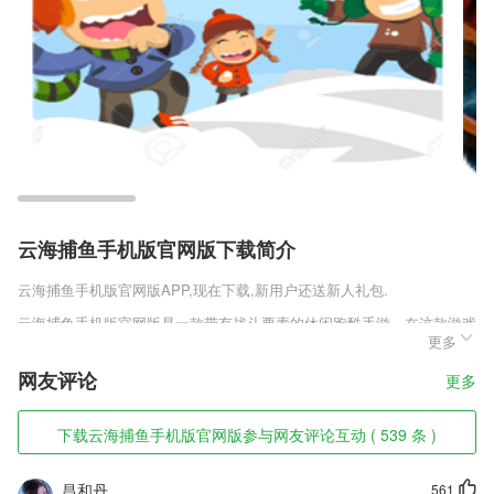
云海捕鱼手机版官网版下载简介
云海捕鱼手机版官网版
APP,现在下载,新用户还送新人礼包.
云海捕鱼手机版官网版是一款带有战斗要素的休闲跑酷手游。在这款游戏
更多
中，你将扮演各种蔬菜，在厨房里造成一系列的混乱。如果你喜欢萌系的
卡通形象，或者火热的战斗快感就一定要尝试一下这款游戏，在游戏中你
网友评论
更多
可以扮演不同富有萌感的蔬菜来进行大乱斗。
云海捕鱼手机版官网版软件特色
下载云海捕鱼手机版官网版参与网友评论互动 ( 539 条 )
1,观看实时路线，知道车辆的行车情况，提高行车管理的效率，让管理更
方便，提高管理的效率；
昌和丹
561