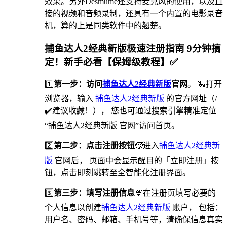
效果。另外Desmume还支持麦克风的使用，以及直
接的视频和音频录制，还具有一个内置的电影录音
机，算的上是同类软件中的翘楚。
捕鱼达人2经典新版极速注册指南 9分钟搞
定！新手必看【保姆级教程】✅
1️⃣
第一步：访问
捕鱼达人2经典新版
官网
。 🐍打开
浏览器，输入
捕鱼达人2经典新版
的官方网址（/
✔️建议收藏！）， 您也可通过搜索引擎精准定位
“捕鱼达人2经典新版 官网”访问首页。
2️⃣
第二步：点击注册按钮
🧒进入
捕鱼达人2经典新
版
官网后， 页面中会显示醒目的「立即注册」按
钮，点击即刻跳转至全智能化注册界面。
3️⃣
第三步：填写注册信息
🍨在注册页填写必要的
个人信息以创建
捕鱼达人2经典新版
账户， 包括：
用户名、密码、邮箱、手机号等，请确保信息真实