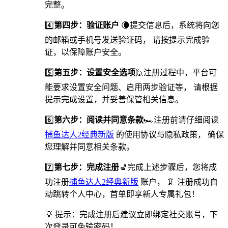
完整。
4️⃣
第四步：验证账户
🌘提交信息后，系统将向您
的邮箱或手机号发送验证码， 请按提示完成验
证，以保障账户安全。
5️⃣
第五步：设置安全选项
🙋️注册过程中，平台可
能要求设置安全问题、启用两步验证等， 请根据
提示完成设置，并妥善保管相关信息。
6️⃣
第六步：阅读并同意条款
🏎注册前请仔细阅读
捕鱼达人2经典新版
的使用协议与隐私政策， 确保
您理解并同意相关条款。
7️⃣
第七步：完成注册
💺完成上述步骤后，您将成
功注册
捕鱼达人2经典新版
账户， 🦑 注册成功自
动跳转个人中心，首单即享新人专属礼包！
💡 提示：完成注册后建议立即绑定社交账号，下
次登录可免输密码！