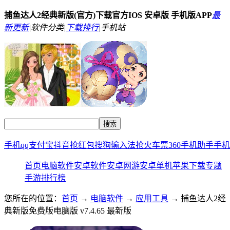
捕鱼达人2经典新版(官方)下载官方IOS 安卓版 手机版APP
最
新更新
|
软件分类|
下载排行
|
手机站
手机qq
支付宝
抖音
抢红包
搜狗输入法
抢火车票
360手机助手
手机
首页
电脑软件
安卓软件
安卓网游
安卓单机
苹果下载
专题
手游排行榜
您所在的位置：
首页
→
电脑软件
→
应用工具
→ 捕鱼达人2经
典新版免费版电脑版 v7.4.65 最新版