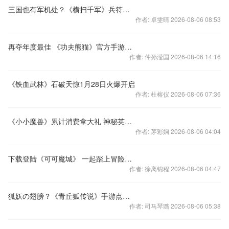
三国也有军机处？《横扫千军》兵符系统全揭秘
作者: 卓雯晴 2026-08-06 08:53
再夺年度最佳 《功夫熊猫》官方手游带你畅玩春节
作者: 仲孙滢国 2026-08-06 14:16
《铁血武林》石破天惊1月28日火爆开启
作者: 杜榕仪 2026-08-06 07:36
《小小魔兽》累计消费拿大礼 神秘英雄免费拿
作者: 茅彩娴 2026-08-06 04:04
下载登陆《可可魔城》 一起踏上冒险之旅吧
作者: 徐离锦程 2026-08-06 04:47
狐妖の翅膀？《青丘狐传说》手游点评灵羽系统
作者: 司马琴璐 2026-08-06 05:38