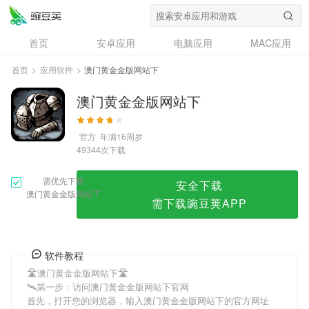
澳门黄金金版网站下
首页
安卓应用
电脑应用
MAC应用
资讯
专题
设计奖
创意应用
首页
>
应用软件
>
澳门黄金金版网站下
问答
澳门黄金金版网站下
官方
年满16周岁
次下载
49344
需优先下载
安全下载
澳门黄金金版网站下
需下载豌豆荚APP
软件教程
🛣澳门黄金金版网站下🛣
🛰第一步：访问澳门黄金金版网站下官网
首先，打开您的浏览器，输入澳门黄金金版网站下的官方网址