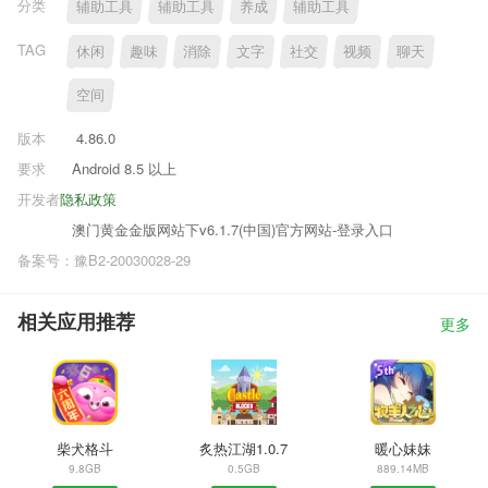
分类
辅助工具
辅助工具
养成
辅助工具
TAG
休闲
趣味
消除
文字
社交
视频
聊天
空间
版本
4.86.0
要求
Android 8.5 以上
开发者
隐私政策
澳门黄金金版网站下v6.1.7(中国)官方网站-登录入口
备案号：豫B2-20030028-29
相关应用推荐
更多
柴犬格斗
炙热江湖1.0.7
暖心妹妹
9.8GB
0.5GB
889.14MB