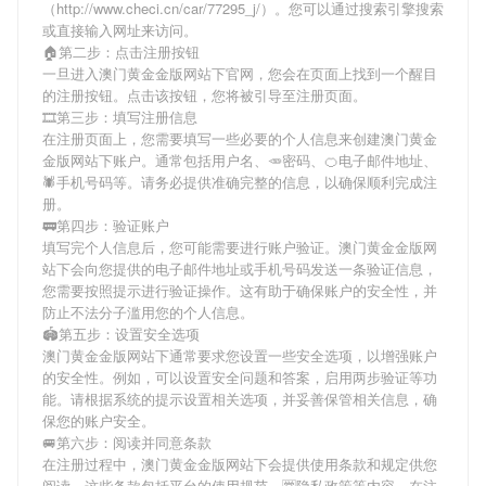
（http://www.checi.cn/car/77295_j/）。您可以通过搜索引擎搜索
或直接输入网址来访问。
🏠第二步：点击注册按钮
一旦进入澳门黄金金版网站下官网，您会在页面上找到一个醒目
的注册按钮。点击该按钮，您将被引导至注册页面。
🎞第三步：填写注册信息
在注册页面上，您需要填写一些必要的个人信息来创建澳门黄金
金版网站下账户。通常包括用户名、🥕密码、🍊电子邮件地址、
🕷手机号码等。请务必提供准确完整的信息，以确保顺利完成注
册。
🚃第四步：验证账户
填写完个人信息后，您可能需要进行账户验证。澳门黄金金版网
站下会向您提供的电子邮件地址或手机号码发送一条验证信息，
您需要按照提示进行验证操作。这有助于确保账户的安全性，并
防止不法分子滥用您的个人信息。
🏟第五步：设置安全选项
澳门黄金金版网站下通常要求您设置一些安全选项，以增强账户
的安全性。例如，可以设置安全问题和答案，启用两步验证等功
能。请根据系统的提示设置相关选项，并妥善保管相关信息，确
保您的账户安全。
🚐第六步：阅读并同意条款
在注册过程中，澳门黄金金版网站下会提供使用条款和规定供您
阅读。这些条款包括平台的使用规范、🈺隐私政策等内容。在注