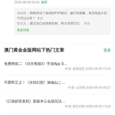
2026-08-06 04:04
推荐
池绿德
：刚刚尝试了游戏的PVP模式，被打得很惨，有没有战斗技
巧可以分享？
来自
缪发岚
：建立自己的游戏目标，努力实现它们。
来自
更多回复
澳门黄金金版网站下热门文章
更多
免费榜前二 《功夫熊猫3》手游App Store首发人气火爆
作者: 诸葛晴言 2026-08-06 15:04
可爱即正义！《永恒幻想》御伽ねこむ美图集！
作者: 云祥烁 2026-08-06 09:27
《口袋妖怪复刻》新版本公会战玩法曝光
作者: 澹台剑榕 2026-08-06 13:40