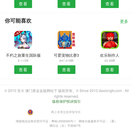
查看
查看
查看
你可能喜欢
更多
不朽之旅重生国际服
可爱宠物比赛3
欢乐制作人
8.11GB
847.91MB
93.9MB
查看
查看
查看
© 2010 至今 澳门黄金金版网站下 版权所有。© Since 2010 daxiongtv.com . All
rights reserved.
版权保护投诉指引
・
网上有害信息举报专区
增值电信业务经营许可证：粤B2-20030330号-1
网络出版服务许可证：（署）
网出证（京）字第827号