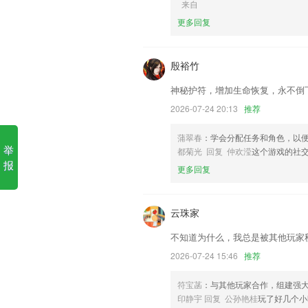
来自
1.天气现象形象的介绍了所有的天气现
更多回复
可以很轻松的了解到他们的成因和背景小
2.·在线能够更好的记录自己的学习情况
殷裕竹
3.扫码搜题，秒出整本答案，解析思路详
4.可以在平台上面进行知识点的多次复习
神秘护符，增加生命恢复，永不倒
5.更有国学经典、中英点读，语法奥数等
2026-07-24 20:13
推荐
6.设置使用限额,防止手机沉迷
蒲翠春
：学会分配任务和角色，以
彩6彩下载更新了什么?
举
都菊光 回复 仲欢滢
这个游戏的社
报
更多回复
已下单 tab，支持按订单号搜索询价单。
想出门？快看看哪种出行方式更适合你
云珠家
你来渲美图，送你上开屏，助力获客营销
优化应用图标
不知道为什么，我总是被其他玩家
修复已知问题，优化细节体验。
2026-07-24 15:46
推荐
增加GIF动图制作功能
符宝菡
：与其他玩家合作，组建强
联系我们
印静宇 回复 公孙艳桂
玩了好几个小