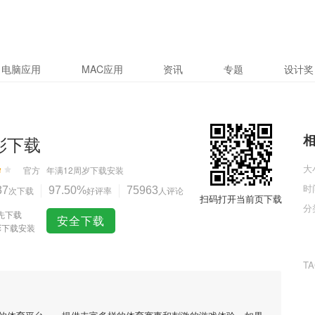
电脑应用
MAC应用
资讯
专题
设计奖
彩下载
大
官方
年满12周岁
下载安装
时
37
次下载
97.50%
好评率
75963
人评论
扫码打开当前页下载
分
先下载
安全下载
彩下载安装
T