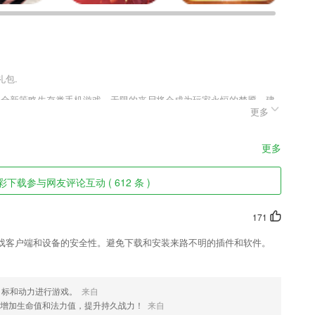
礼包.
的全新策略生存类手机游戏，无限的丧尸将会成为玩家永恒的梦魇。建
更多
的丧尸。尸潮对于所有玩家来说都是一次挑战，合理的防御建筑和独特
来。
更多
下载参与网友评论互动 ( 612 条 )
171
审核的用户可以使用。
戏客户端和设备的安全性。避免下载和安装来路不明的插件和软件。
护航！
城的全部正在出售楼盘;
目标和动力进行游戏。
来自
增加生命值和法力值，提升持久战力！
来自