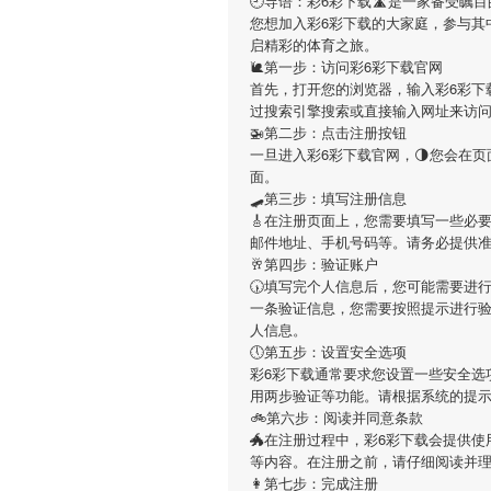
🕘导语：
彩6彩下载
🛣是一家备受瞩
您想加入
彩6彩下载
的大家庭，参与其
启精彩的体育之旅。
🐌第一步：访问彩6彩下载官网
首先，打开您的浏览器，输入
彩6彩下
过搜索引擎搜索或直接输入网址来访
🚁第二步：点击注册按钮
一旦进入
彩6彩下载
官网，🌗您会在
面。
🛹第三步：填写注册信息
🎸在注册页面上，您需要填写一些必
邮件地址、手机号码等。请务必提供
🥂第四步：验证账户
🕠填写完个人信息后，您可能需要进
一条验证信息，您需要按照提示进行
人信息。
🕔第五步：设置安全选项
彩6彩下载
通常要求您设置一些安全选
用两步验证等功能。请根据系统的提
🚲第六步：阅读并同意条款
🐲在注册过程中，
彩6彩下载
会提供使
等内容。在注册之前，请仔细阅读并
👩第七步：完成注册