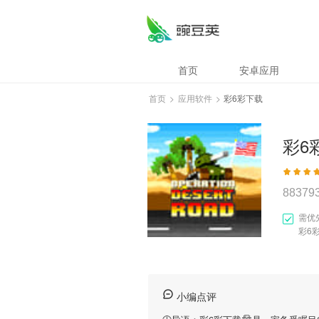
首页
安卓应用
首页
>
应用软件
>
彩6彩下载
彩6
88379
需优
彩6
小编点评