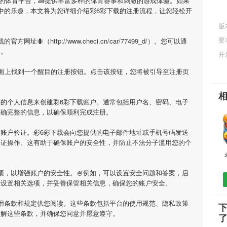
目的体育平台，🧱提供丰富多样的体育赛事和刺激的游戏体验。如果
中的乐趣，本文将为您详细介绍
彩6彩下载
的注册流程，让您轻松开
版
要
载
的官方网址🐜（http://www.checi.cn/car/77499_d/）。您可以通
问。
开
页面上找到一个醒目的注册按钮。点击该按钮，您将被引导至注册页
要的个人信息来创建
彩6彩下载
账户。通常包括用户名、密码、电子
准确完整的信息，以确保顺利完成注册。
行账户验证。
彩6彩下载
会向您提供的电子邮件地址或手机号码发送
验证操作。这有助于确保账户的安全性，并防止不法分子滥用您的个
项，以增强账户的安全性。🍧例如，可以设置安全问题和答案，启
示设置相关选项，并妥善保管相关信息，确保您的账户安全。
用条款和规定供您阅读。这些条款包括平台的使用规范、隐私政策
理解这些条款，并确保您同意并愿意遵守。