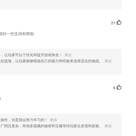
这款软件，您可以到应用商店进行打分评论，说出您的使用经历，以帮
21
得到一些支持和帮助
备，让玩家可以个性化和提升游戏角色！
来自
级别选项，让玩家能够根据自己的能力和经验来选择适合的挑战。
来自
6
！
会操作，但是我会努力学习的！
来自
计广阔且复杂，有很多隐藏的秘密和宝藏等待玩家去发现和探索。
来自