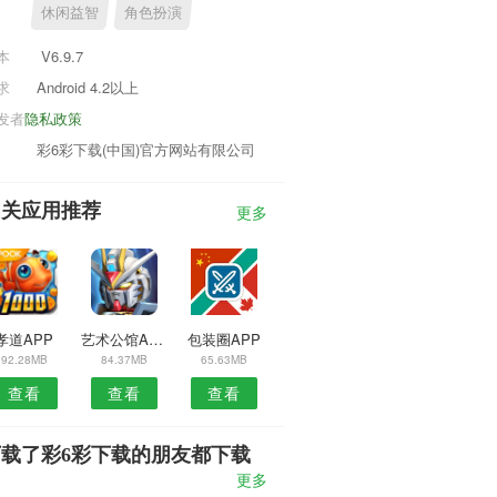
休闲益智
角色扮演
本
V6.9.7
求
Android 4.2以上
发者
隐私政策
彩6彩下载(中国)官方网站有限公司
相关应用推荐
更多
孝道APP
艺术公馆APP
包装圈APP
92.28MB
84.37MB
65.63MB
查看
查看
查看
下载了彩6彩下载的朋友都下载
了
更多