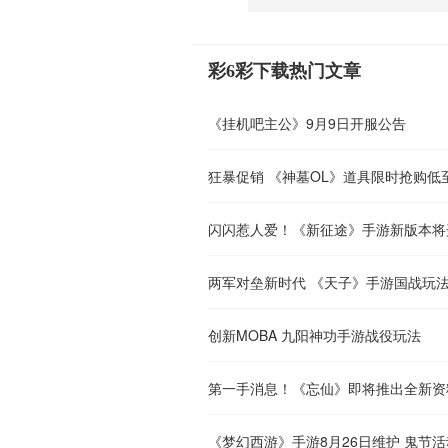
彩6彩下载热门文章
《挂机吧主公》9月9日开服公告
狂暴促销 《神墓OL》道具限时抢购低
闪闪惹人爱！《新征途》手游新版本将
两军对垒新时代 《天子》手游国战玩
创新MOBA 九阳神功手游战役玩法
第一手消息！《忘仙》即将推出全新资
《梦幻西游》手游8月26日维护 鬼节