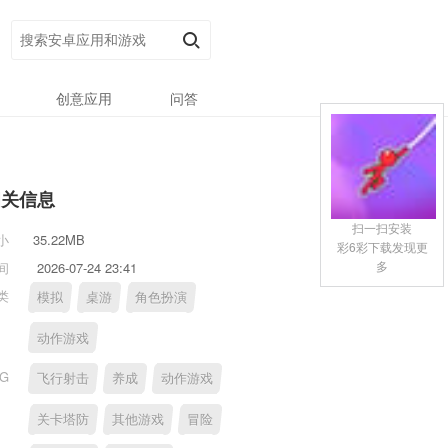
创意应用
问答
相关信息
扫一扫安装
小
35.22MB
彩6彩下载发现更
多
间
2026-07-24 23:41
类
模拟
桌游
角色扮演
动作游戏
AG
飞行射击
养成
动作游戏
关卡塔防
其他游戏
冒险