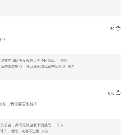
象，可以身临其境的感受龙卷风、暴风雪、闪电，通过详细的语音讲解，
知识。
，帮助用户快速的提升自己的能力；
尽，作业校对又快又全。
50
和巩固，加深了记忆力。
下！
两百多个专项学习板块。
便能够在团队中发挥最大的协同效应。
来自
交系统真是贴心，可以和全球玩家交流互动
来自
670
秒杀，我需要更多练习
大的公会，共同征服游戏中的挑战！
来自
时了，感觉一点都不过瘾
来自