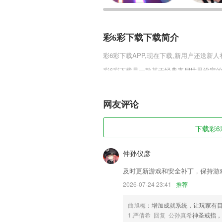
彩6彩下载下载简介
彩6彩下载
APP,现在下载,新用户还送新人
彩6彩下载是一款基于经典丧尸世界设定
造各种建筑，利用哨兵和游侠来清理周遭
的配兵思路将会让你在这次劫难中生存下
网友评论
彩6彩下载软件特色
1,【HSK汉语考试】
下载彩6彩
2,【心理咨询新大纲全天免费直播】
3,全部免费，打开就能用！
仲孙仪彦
4,采用基于大数据的信用审核体系，通过
及时更新游戏和安全补丁，保持游
5,涉诉人和失信人查询，为你的生意保驾
2026-07-24 23:41
推荐
6,海量房源,选择你的城市即可自动显示同
曲旭梅
：增加成就系统，让玩家有
彩6彩下载软件优势
1.严倩希 回复 公孙真希
神圣戒指，