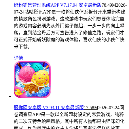
奶粉销售管理系统APP V7.17.94 安卓最新版
78.49M
2026-
07-24
咕咕影讯APP是一款将仙侠体系拆分开来重新构建
的精致角色扮演游戏，这款游戏中玩家们想要体验完整
的游戏内容必须先从外门弟子做起，一步一步的向上攀
爬，直到结金丹后方可宣告进入了修仙之路，玩家们才
可正式开始斩妖除魔的游戏体验，喜欢仙侠的小伙伴快
来下载。
详情
服你网安卓版 V3.93.11 安卓最新版
17.58M
2026-07-24
问
卷调查星APP是一款以全新题材设定的恋爱游戏，纯粹
的二次元特色绘画风格，其中所有人物都是由猫咪幻化
而成，作为餐厅中的女主人你将与其邂逅怎样的故事，