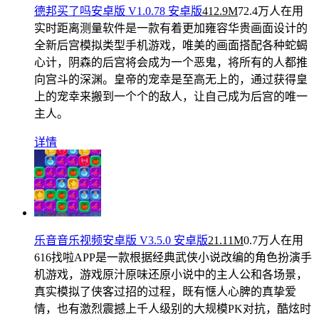
德邦买了吗安卓版 V1.0.78 安卓版
412.9M
72.4万人在用
实时距离测量软件是一款有着更加雍容华贵画面设计的
全新后宫模拟类型手机游戏，唯美的画面搭配各种蛇蝎
心计，阴森的后宫将会成为一个恶鬼，将所有的人都推
向宫斗的深渊。皇帝的宠幸是至高无上的，通过获得皇
上的宠幸来搬到一个个的敌人，让自己成为后宫的唯一
主人。
详情
乐音音乐视频安卓版 V3.5.0 安卓版
21.11M
0.7万人在用
616找啦APP是一款根据经典武侠小说改编的角色扮演手
机游戏，游戏原汁原味还原小说中的主人公和各场景，
真实模拟了侠客过招的过程，既有惬人心脾的真挚爱
情，也有激烈震撼上千人级别的大规模PK对抗，酷炫时