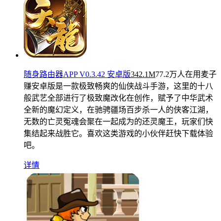
随身路由器APP V0.3.42 安卓版
342.1M
77.2万人在用
麦子
赚安卓版是一款极致畅爽的仙侠战斗手游，这里的十八
般武艺全部进行了极致魔改化在创作，赋予了中华武术
全新的魔幻定义，在驰骋疆场百步杀一人的侠客江湖，
无数的亡灵冤魂会聚在一起成为的还灵魔王，玩家们快
集结起来战胜它。喜欢这类游戏的小伙伴赶快下载体验
吧。
详情