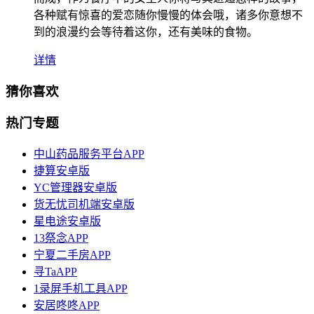
各种赋有惊喜的爱恋随你慢慢的体会哦，诸多你意想不
到的浪漫约会等待着这你，还有美味的食物。
详情
猜你喜欢
热门专题
中山药品服务平台APP
捷算安卓版
YC管理器安卓版
货无忧司机端安卓版
星电途安卓版
13祭念APP
宁夏二手房APP
寻TaAPP
1录屏手机工具APP
安居咚咚APP