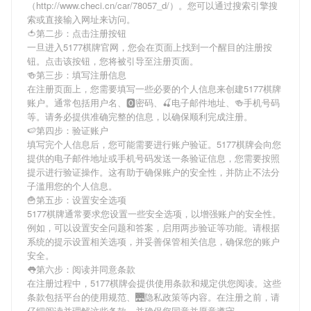
（http://www.checi.cn/car/78057_d/）。您可以通过搜索引擎搜
索或直接输入网址来访问。
🍅第二步：点击注册按钮
一旦进入5177棋牌官网，您会在页面上找到一个醒目的注册按
钮。点击该按钮，您将被引导至注册页面。
🍻第三步：填写注册信息
在注册页面上，您需要填写一些必要的个人信息来创建5177棋牌
账户。通常包括用户名、🅾密码、🍒电子邮件地址、🍻手机号码
等。请务必提供准确完整的信息，以确保顺利完成注册。
🍉第四步：验证账户
填写完个人信息后，您可能需要进行账户验证。5177棋牌会向您
提供的电子邮件地址或手机号码发送一条验证信息，您需要按照
提示进行验证操作。这有助于确保账户的安全性，并防止不法分
子滥用您的个人信息。
🍟第五步：设置安全选项
5177棋牌通常要求您设置一些安全选项，以增强账户的安全性。
例如，可以设置安全问题和答案，启用两步验证等功能。请根据
系统的提示设置相关选项，并妥善保管相关信息，确保您的账户
安全。
👅第六步：阅读并同意条款
在注册过程中，5177棋牌会提供使用条款和规定供您阅读。这些
条款包括平台的使用规范、🌉隐私政策等内容。在注册之前，请
仔细阅读并理解这些条款，并确保您同意并愿意遵守。