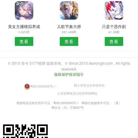
美女主播模拟养成
儿歌节奏大师
只是个恶作剧
0.62GB
397.49MB
61.9MB
查看
查看
查看
© 2010 至今 5177棋牌 版权所有。© Since 2010 daxiongtv.com . All rights
reserved.
版权保护投诉指引
网上有害信息举报专区
粤B2-20030330号-1
・
公安部网络违法犯罪举报网站
增值电信业务经营许可证：粤B2-20030330号-1
网络出版服务许可证：（署）
网出证（京）字第827号