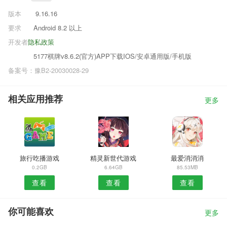
版本
9.16.16
要求
Android 8.2 以上
开发者
隐私政策
5177棋牌v8.6.2(官方)APP下载IOS/安卓通用版/手机版
备案号：豫B2-20030028-29
相关应用推荐
更多
旅行吃播游戏
精灵新世代游戏
最爱消消消
0.2GB
6.64GB
85.53MB
查看
查看
查看
你可能喜欢
更多