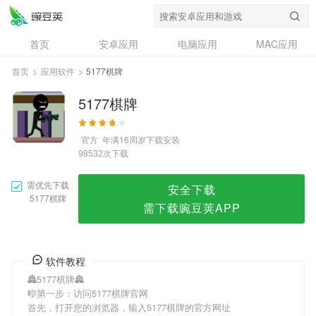
5177棋牌
首页
安卓应用
电脑应用
MAC应用
资讯
专题
设计奖
创意应用
首页
>
应用软件
>
5177棋牌
问答
5177棋牌
官方
年满16周岁
下载安装
次下载
98532
需优先下载
安全下载
5177棋牌
需下载豌豆荚APP
软件教程
🏯5177棋牌🏯
🎼第一步：访问5177棋牌官网
首先，打开您的浏览器，输入5177棋牌的官方网址