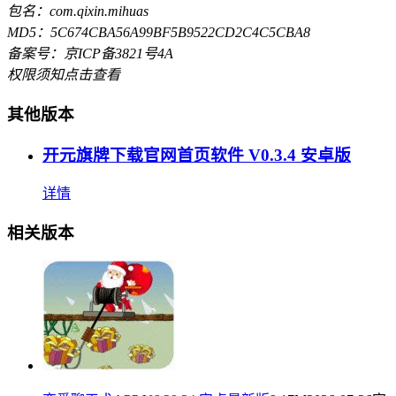
包名：com.qixin.mihuas
MD5：5C674CBA56A99BF5B9522CD2C4C5CBA8
备案号：京ICP备3821号4A
权限须知
点击查看
其他版本
开元旗牌下载官网首页软件 V0.3.4 安卓版
详情
相关版本