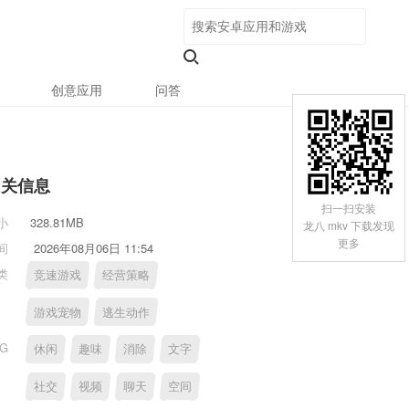
创意应用
问答
相关信息
扫一扫安装
小
328.81MB
龙八 mkv 下载发现
更多
间
2026年08月06日 11:54
类
竞速游戏
经营策略
游戏宠物
逃生动作
AG
休闲
趣味
消除
文字
社交
视频
聊天
空间