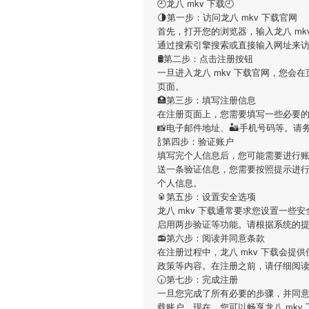
🕘龙八 mkv 下载🕘
🌗第一步：访问龙八 mkv 下载官网
首先，打开您的浏览器，输入龙八 mkv 下载的官
通过搜索引擎搜索或直接输入网址来
🛢第二步：点击注册按钮
一旦进入龙八 mkv 下载官网，您
页面。
🏥第三步：填写注册信息
在注册页面上，您需要填写一些必要的个
📸电子邮件地址、🏜手机号码等。
🍾第四步：验证账户
填写完个人信息后，您可能需要进行账
送一条验证信息，您需要按照提示进
个人信息。
🥫第五步：设置安全选项
龙八 mkv 下载通常要求您设置一
启用两步验证等功能。请根据系统的
📻第六步：阅读并同意条款
在注册过程中，龙八 mkv 下载会提
政策等内容。在注册之前，请仔细阅
🕡第七步：完成注册
一旦您完成了所有必要的步骤，并同意了
载账户。现在，您可以畅享龙八 mkv