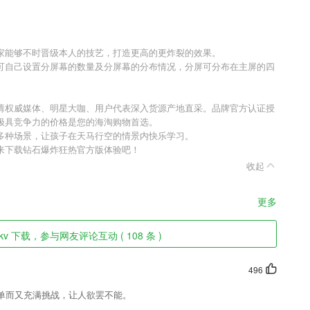
家能够不时晋级本人的技艺，打造更高的更炸裂的效果。
可自己设置分屏幕的数量及分屏幕的分布情况，分屏可分布在主屏的四
请权威媒体、明星大咖、用户代表深入货源产地直采。品牌官方认证授
极具竞争力的价格是您的海淘购物首选。
多种场景，让孩子在天马行空的情景内快乐学习。
来下载钻石爆炸狂热官方版体验吧！
收起
更多
v 下载，参与网友评论互动 ( 108 条 )
496
单而又充满挑战，让人欲罢不能。