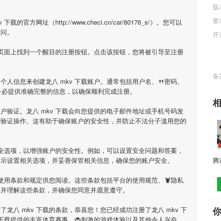
版
要
方网址（http://www.checi.cn/car/80176_s/）。您可以
访问。
开
会在页面上找到一个醒目的注册按钮。点击该按钮，您将被引导至注册
备案
人信息来创建龙八 mkv 下载账户。通常包括用户名、🍴密码、
请务必提供准确完整的信息，以确保顺利完成注册。
户验证。龙八 mkv 下载会向您提供的电子邮件地址或手机号码发
行验证操作。这有助于确保账户的安全性，并防止不法分子滥用您的
些安全选项，以增强账户的安全性。例如，可以设置安全问题和答案，
提示设置相关选项，并妥善保管相关信息，确保您的账户安全。
供使用条款和规定供您阅读。这些条款包括平台的使用规范、🦞隐私
读并理解这些条款，并确保您同意并愿意遵守。
龙八 mkv 下载的条款，恭喜您！您已经成功注册了龙八 mkv 下
 下载提供的丰富体育赛事、🐞刺激的游戏体验以及其他令人兴奋。