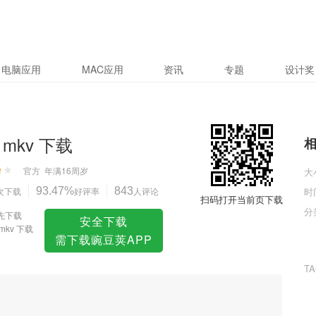
电脑应用
MAC应用
资讯
专题
设计奖
 mkv 下载
官方
年满16周岁
大
次下载
93.47%
好评率
843
人评论
时
扫码打开当前页下载
分
先下载
安全下载
mkv 下载
需下载豌豆荚APP
T