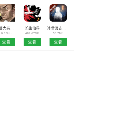
梦落大秦乱世情殇
长生仙界
冰雪复古之冰雪之城
8.35GB
481.67MB
56.7MB
查看
查看
查看