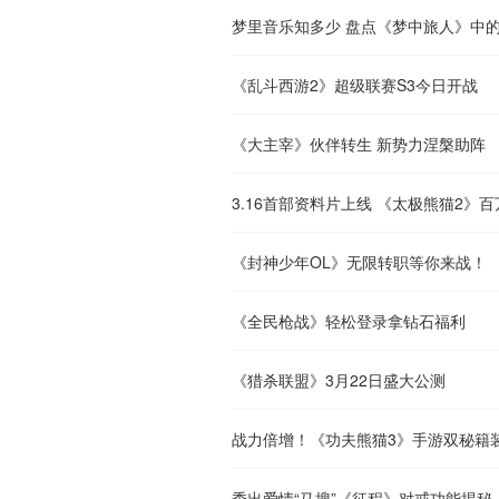
梦里音乐知多少 盘点《梦中旅人》中
《乱斗西游2》超级联赛S3今日开战
《大主宰》伙伴转生 新势力涅槃助阵
3.16首部资料片上线 《太极熊猫2》百
《封神少年OL》无限转职等你来战！
《全民枪战》轻松登录拿钻石福利
《猎杀联盟》3月22日盛大公测
战力倍增！《功夫熊猫3》手游双秘籍
秀出爱情“马搜”《征程》对戒功能揭秘