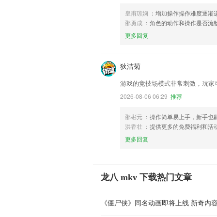
皇甫琼娴
：增加操作操作难度逐渐
邵勇成
：角色的动作和操作是否流
更多回复
狄洁菊
游戏的竞技场模式非常刺激，玩家
2026-08-06 06:29
推荐
邵彬元
：操作简单易上手，新手也
洪香壮
：提供更多的免费福利和活
更多回复
龙八 mkv 下载热门文章
《僵尸侠》同名动画即将上线 新奇内