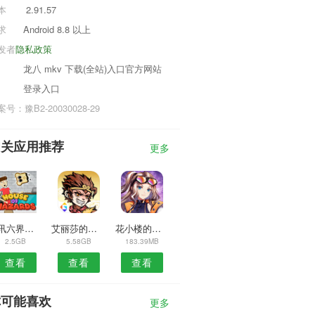
本
2.91.57
求
Android 8.8 以上
发者
隐私政策
龙八 mkv 下载(全站)入口官方网站
登录入口
号：豫B2-20030028-29
相关应用推荐
更多
腾讯六界仙尊
艾丽莎的国度官方版
花小楼的星光衣橱全服装
2.5GB
5.58GB
183.39MB
查看
查看
查看
你可能喜欢
更多