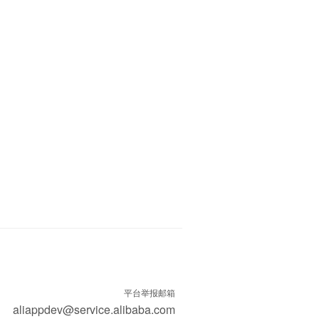
平台举报邮箱
aliappdev@service.alibaba.com