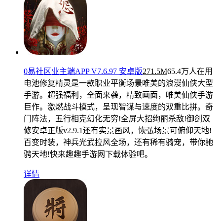
0易社区业主端APP V7.6.97 安卓版
271.5M
65.4万人在用
电池修复精灵是一款职业平衡场景唯美的浪漫仙侠大型
手游。超强福利，全面来袭，精致画面，唯美仙侠手游
巨作。激燃战斗模式，呈现智谋与速度的双重比拼。奇
门阵法，五行相克幻化无穷!全屏大招绚丽杀敌!御剑双
修安卓正版v2.9.1还有实景画风，恢弘场景可俯仰天地!
百变时装，神兵光武拉风全场，还有稀有骑宠，带你驰
骋天地!快来趣趣手游网下载体验吧。
详情