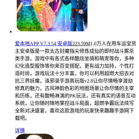
爱本地APP V7.3.54 安卓版
223.59M
1.0万人在用
车运宝货
主安卓版是一款太古封魔指尖修炼成仙的即时战斗厮杀
类手游，游戏中有各式各样酷炫坐骑和萌宠等你，多种
幻化造型服饰等你来百变搭配，更有战力加持，个性打
造时尚，游戏玩法十分丰富，你可以利用超燃大招去对
抗三界妖魔，诛邪录手游高玩版v2.8让你尽情畅享渡劫
修真的魅力，古风神韵色彩的地图场景让你尽情的主宰
和历练，还有酣畅淋漓的PK玩法，还有真实的语音互动
系统，让你随时随地掌控战斗局面，超燃争霸玩法续写
全新对决盛宴，喜欢这款游戏的玩家快来趣趣手游网下
载吧。
详情