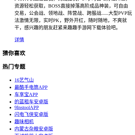
资源轻松获取，BOSS直接掉落高阶成品神装，可自由
交易，公会战、领地战、阵营战、跨服战......大型PVP玩
法激情无限，实时PK，野外开红，随时随地，不爽就
干，感兴趣的朋友赶紧来趣趣手游网下载体验吧。
详情
猜你喜欢
热门专题
16艺气山
最酷手电筒APP
车享宝APP
的蓝租车安卓版
9InstoolAPP
闪电飞侠安卓版
趣味相机
内蒙古杂粮安卓版