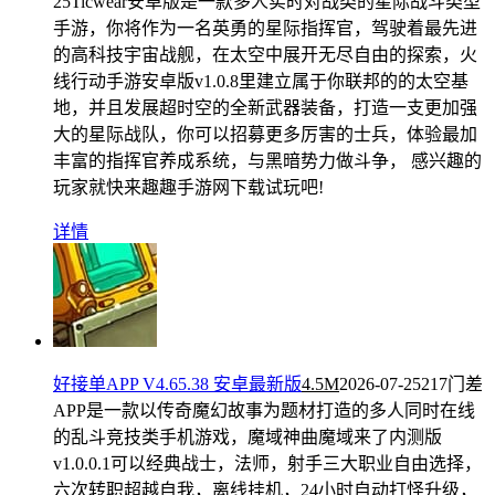
25
Ticwear安卓版是一款多人实时对战类的星际战斗类型
手游，你将作为一名英勇的星际指挥官，驾驶着最先进
的高科技宇宙战舰，在太空中展开无尽自由的探索，火
线行动手游安卓版v1.0.8里建立属于你联邦的的太空基
地，并且发展超时空的全新武器装备，打造一支更加强
大的星际战队，你可以招募更多厉害的士兵，体验最加
丰富的指挥官养成系统，与黑暗势力做斗争， 感兴趣的
玩家就快来趣趣手游网下载试玩吧!
详情
好接单APP V4.65.38 安卓最新版
4.5M
2026-07-25
217门差
APP是一款以传奇魔幻故事为题材打造的多人同时在线
的乱斗竞技类手机游戏，魔域神曲魔域来了内测版
v1.0.0.1可以经典战士，法师，射手三大职业自由选择，
六次转职超越自我，离线挂机，24小时自动打怪升级，