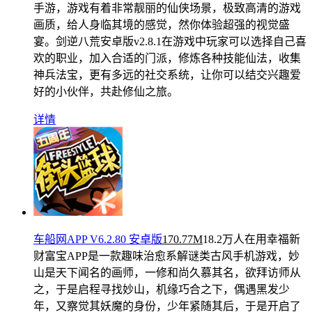
手游，游戏有着非常靓丽的仙侠场景，极致高清的游戏
画质，给人身临其境的感觉，然你体验超强的视觉盛
宴。剑逆八荒安卓版v2.8.1在游戏中玩家可以选择自己喜
欢的职业，加入合适的门派，修炼各种技能仙法，收集
神兵法宝，更有多远的社交系统，让你可以结交兴趣爱
好的小伙伴，共赴修仙之旅。
详情
车船网APP V6.2.80 安卓版
170.77M
18.2万人在用
幸福新
财富宝APP是一款趣味治愈系解谜类古风手机游戏，妙
山是天下闻名的画师，一修和尚久慕其名，欲拜访师从
之，于是启程寻找妙山，机缘巧合之下，偶遇黑发少
年，又察觉其妖魔的身份，少年紧随其后，于是开启了