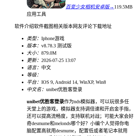
百变少女相机安卓版→
119.5MB
应用工具
软件介绍
软件截图
相关版本
网友评论
下载地址
类型：
Iphone游戏
版本：
v8.78.3 测试版
大小：
879.0M
更新：
2026-07-25 13:07
语言：
中文
等级：
平台：
IOS 9, Android 14, WinXP, Win8
中文名：
unibet优胜客登录
unibet优胜客登录
作为nds模拟器，可以玩很多任
天堂上的游戏，模拟器支持调倍速和开启金手指，
还可以提高流畅度，支持联机对战；可能大家会好
奇desmume和melonds哪个好？小编个人觉得你电
脑配置高就用desmume，配置低或者笔记本就用