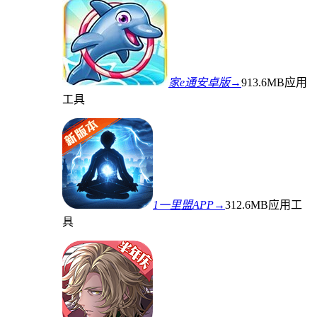
家e通安卓版→
913.6MB
应用
工具
1一里盟APP→
312.6MB
应用工
具