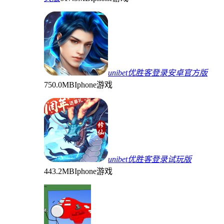
unibet优胜客登录安卓官方版
750.0MB
Iphone游戏
unibet优胜客登录试玩版
443.2MB
Iphone游戏