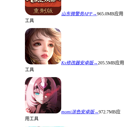
山东微警务APP→
965.0MB
应用
工具
Ks修改器安卓版→
205.5MB
应用
工具
momi涂色安卓版→
972.7MB
应
用工具