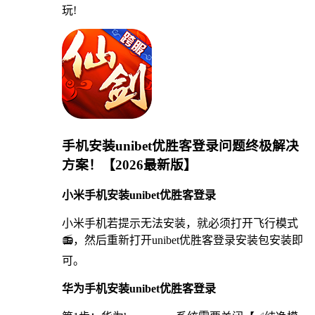
玩!
手机安装unibet优胜客登录问题终极解决
方案！【2026最新版】
小米手机安装unibet优胜客登录
小米手机若提示无法安装，就必须打开飞行模式
📻，然后重新打开unibet优胜客登录安装包安装即
可。
华为手机安装unibet优胜客登录