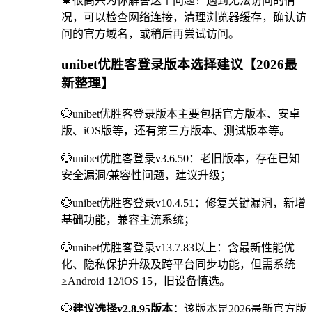
🍁很高兴为你解答这个问题！遇到无法访问的情
况，可以检查网络连接，清理浏览器缓存，确认访
问的官方域名，或稍后再尝试访问。
unibet优胜客登录版本选择建议【2026最
新整理】
💮unibet优胜客登录版本主要包括官方版本、安卓
版、iOS版等，还有第三方版本、测试版本等。
💮unibet优胜客登录v3.6.50：老旧版本，存在已知
安全漏洞/兼容性问题，建议升级；
💮unibet优胜客登录v10.4.51：修复关键漏洞，新增
基础功能，兼容主流系统；
💮unibet优胜客登录v13.7.83以上：含最新性能优
化、隐私保护升级及跨平台同步功能，但需系统
≥Android 12/iOS 15，旧设备慎选。
💮
建议选择v2.8.95版本：
该版本是2026最新官方版