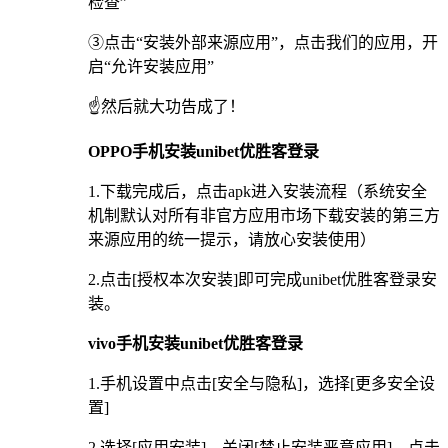
检查”
③点击“安装外部来源应用”，点击我们的应用，开
启“允许安装应用”
☝️然后就大功告成了！
OPPO手机安装unibet优胜客登录
1.下载完成后，点击apk进入安装流程（系统安全
机制默认对所有非官方应用市场下载安装的第三方
来源应用的统一提示，请放心安装使用）
2.点击[授权本次安装]即可完成unibet优胜客登录安
装。
vivo手机安装unibet优胜客登录
1.手机设置中点击[安全与隐私]，选择[更多安全设
置]
2.选择[应用安装]，关闭[禁止安装恶意应用]，点击