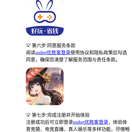
💡 第六步:同意服务条款
阅读
unibet优胜客登录
使用协议和隐私政策后勾选
同意，确保您清楚了解服务范围与责任条款。
💡 第七步:完成注册并开始体验
注册成功后可立即登录
unibet优胜客登录
，体验体
育竞猜、电竞直播、真人娱乐等多样功能，尽情畅