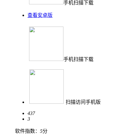
手机扫描下载
查看安卓版
手机扫描下载
扫描访问手机版
437
3
软件指数：
5
分