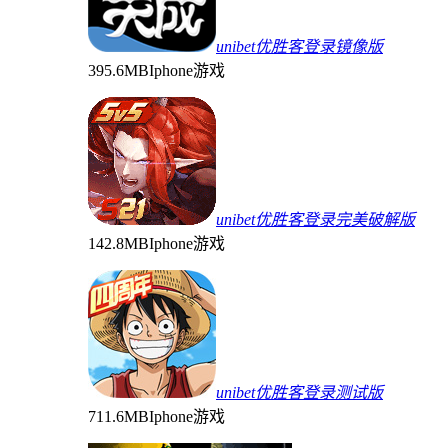
unibet优胜客登录镜像版
395.6MB
Iphone游戏
unibet优胜客登录完美破解版
142.8MB
Iphone游戏
unibet优胜客登录测试版
711.6MB
Iphone游戏