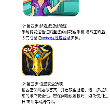
💡 第四步:邮箱或短信验证
系统将发送验证码至您的邮箱或手机,填写正确后
即完成验证
unibet优胜客登录
步骤。
💡 第五步:设置安全选项
设置密保问题与答案，开启双重验证，进一步提升
您的账户安全性。密保问题设置技巧：避免使用生
日/电话等易猜信息。