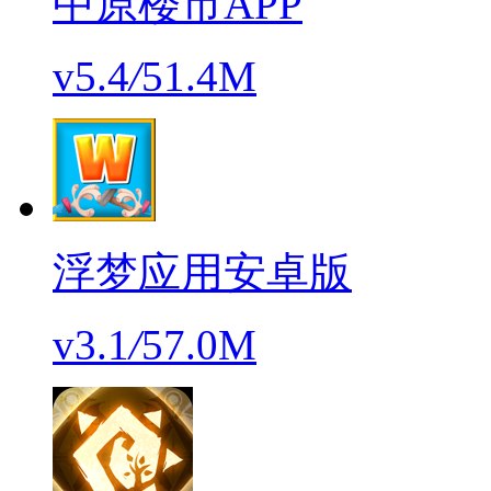
中原楼市APP
v5.4
/
51.4M
浮梦应用安卓版
v3.1
/
57.0M