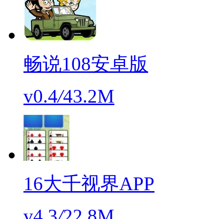
畅说108安卓版
v0.4
/
43.2M
16大千视界APP
v4.3
/
22.8M