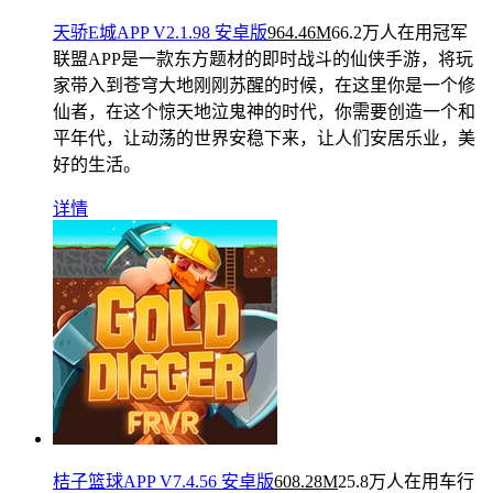
天骄E城APP V2.1.98 安卓版
964.46M
66.2万人在用
冠军
联盟APP是一款东方题材的即时战斗的仙侠手游，将玩
家带入到苍穹大地刚刚苏醒的时候，在这里你是一个修
仙者，在这个惊天地泣鬼神的时代，你需要创造一个和
平年代，让动荡的世界安稳下来，让人们安居乐业，美
好的生活。
详情
桔子篮球APP V7.4.56 安卓版
608.28M
25.8万人在用
车行