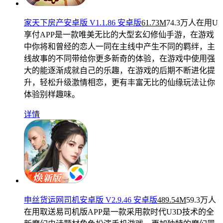
家天下房产安卓版 V1.1.86 安卓版
61.73M
74.3万人在用
U
享付APP是一款唯美无比的大型玄幻修仙手游，在游戏
中你将和曾经的恋人一同在主线中产生不同的羁绊，主
线故事的不同带给你更多新奇的体验，在游戏中使用强
大的能逐渐成就自己的乐趣，在游戏的后期不断进化提
升，轻松升级激情相恋，更有丰富无比的仙缘玩法让你
体验别样趣味。
详情
申丝货运网司机安卓版 V2.9.46 安卓版
489.54M
59.3万人
在用
取送易司机版APP是一款采用款时代U3D技术的全