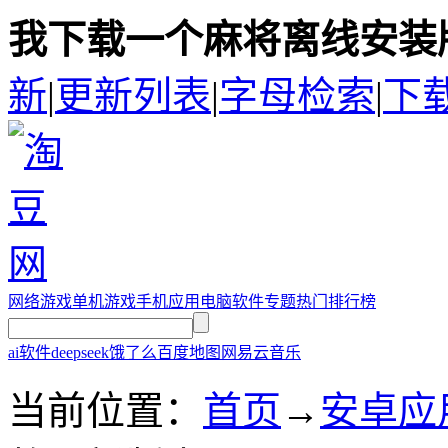
我下载一个麻将离线安装版
新
|
更新列表
|
字母检索
|
下
网络游戏
单机游戏
手机应用
电脑软件
专题
热门排行榜
ai软件
deepseek
饿了么
百度地图
网易云音乐
当前位置：
首页
→
安卓应