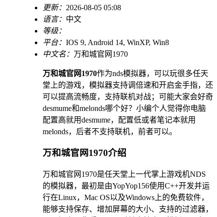
更新：
2026-08-05 05:08
语言：
中文
等级：
平台：
IOS 9, Android 14, WinXP, Win8
中文名：
万和城官网1970
万和城官网1970
作为nds模拟器，可以玩很多任天
堂上的游戏，模拟器支持调倍速和开启金手指，还
可以提高流畅度，支持联机对战；可能大家会好奇
desmume和melonds哪个好？小编个人觉得你电脑
配置高就用desmume，配置低或者笔记本就用
melonds，后者不支持联机，前者可以。
万和城官网1970介绍
万和城官网1970是任天堂上一代掌上游戏机NDS
的模拟器，最初是由YopYop156使用C++开发并运
行在Linux，Mac OS以及Windows上的免费软件，
能够支持保存、增加屏幕的大小、支持的过滤器，