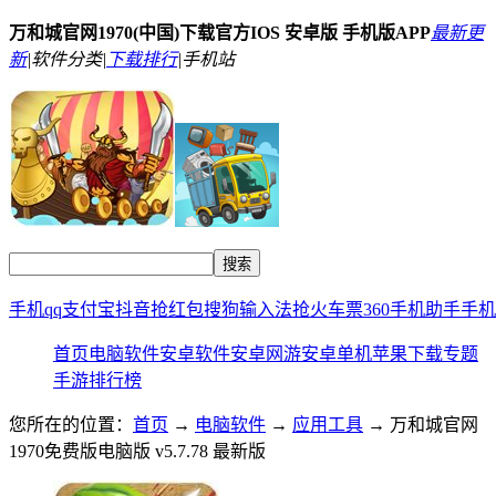
万和城官网1970(中国)下载官方IOS 安卓版 手机版APP
最新更
新
|
软件分类|
下载排行
|
手机站
手机qq
支付宝
抖音
抢红包
搜狗输入法
抢火车票
360手机助手
手机
首页
电脑软件
安卓软件
安卓网游
安卓单机
苹果下载
专题
手游排行榜
您所在的位置：
首页
→
电脑软件
→
应用工具
→ 万和城官网
1970免费版电脑版 v5.7.78 最新版