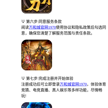
💡 第六步:同意服务条款
阅读
万和城官网1970
使用协议和隐私政策后勾选同
意，确保您清楚了解服务范围与责任条款。
💡 第七步:完成注册并开始体验
注册成功后可立即登录
万和城官网1970
，体验体育
竞猜、电竞直播、真人娱乐等多样功能，尽情畅
玩!