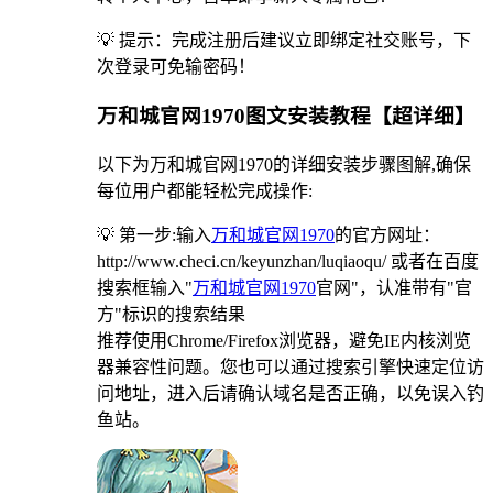
💡 提示：完成注册后建议立即绑定社交账号，下
次登录可免输密码！
万和城官网1970图文安装教程【超详细】
以下为万和城官网1970的详细安装步骤图解,确保
每位用户都能轻松完成操作:
💡 第一步:输入
万和城官网1970
的官方网址：
http://www.checi.cn/keyunzhan/luqiaoqu/ 或者在百度
搜索框输入"
万和城官网1970
官网"，认准带有"官
方"标识的搜索结果
推荐使用Chrome/Firefox浏览器，避免IE内核浏览
器兼容性问题。您也可以通过搜索引擎快速定位访
问地址，进入后请确认域名是否正确，以免误入钓
鱼站。