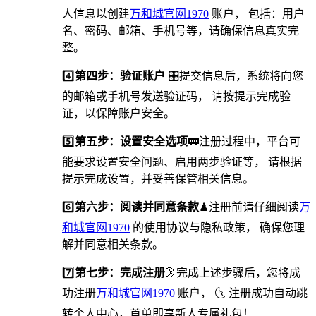
人信息以创建
万和城官网1970
账户， 包括：用户
名、密码、邮箱、手机号等，请确保信息真实完
整。
4️⃣
第四步：验证账户
🎛提交信息后，系统将向您
的邮箱或手机号发送验证码， 请按提示完成验
证，以保障账户安全。
5️⃣
第五步：设置安全选项
🚃️注册过程中，平台可
能要求设置安全问题、启用两步验证等， 请根据
提示完成设置，并妥善保管相关信息。
6️⃣
第六步：阅读并同意条款
♟注册前请仔细阅读
万
和城官网1970
的使用协议与隐私政策， 确保您理
解并同意相关条款。
7️⃣
第七步：完成注册
🌛完成上述步骤后，您将成
功注册
万和城官网1970
账户， 🌜 注册成功自动跳
转个人中心，首单即享新人专属礼包！