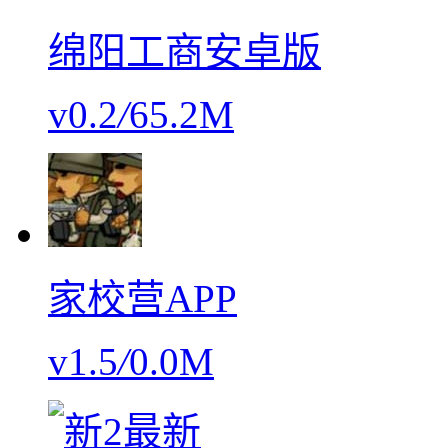
绵阳工商安卓版
v0.2
/
65.2M
家校营APP
v1.5
/
0.0M