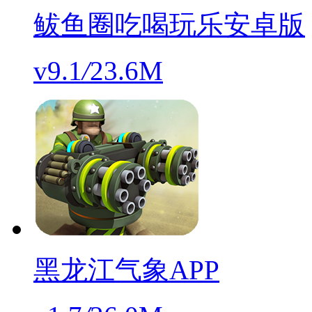
鲅鱼圈吃喝玩乐安卓版
v9.1
/
23.6M
黑龙江气象APP