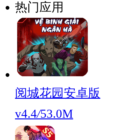
热门应用
阅城花园安卓版
v4.4
/
53.0M