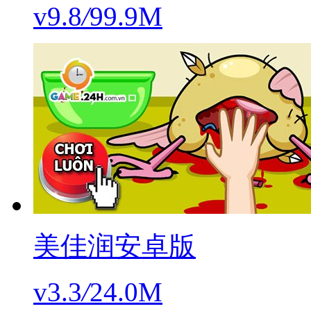
v9.8
/
99.9M
美佳润安卓版
v3.3
/
24.0M