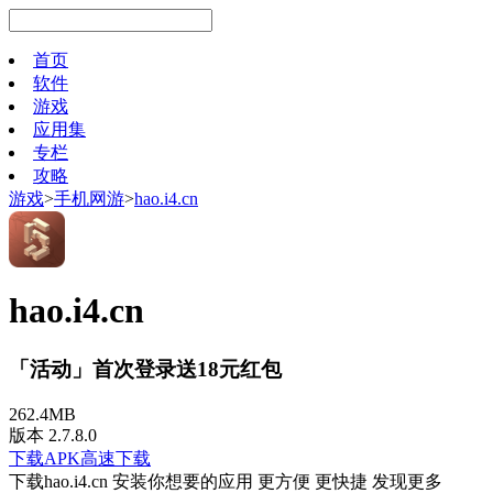
首页
软件
游戏
应用集
专栏
攻略
游戏
>
手机网游
>
hao.i4.cn
hao.i4.cn
「活动」首次登录送18元红包
262.4MB
版本 2.7.8.0
下载APK
高速下载
下载hao.i4.cn 安装你想要的应用 更方便 更快捷 发现更多