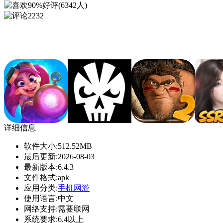
90%好评(6342人)
2232
详细信息
软件大小:
512.52MB
最后更新:
2026-08-03
最新版本:
6.4.3
文件格式:
apk
应用分类:
手机网游
使用语言:
中文
网络支持:
需要联网
系统要求:
6.4以上